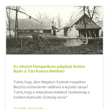
Az elnyert Hungarikum pályázat fontos
lépés a Túri Kamra életében
Tudta, hogy Jász-Nagykun-Szolnok megyében
Mezőtúr külterületén található a legtöbb tanya?
Tudta, hogy a településen kialakult fazekasság a
Szellemi Kulturális Örökség része?
TOVÁBB OLVASOM »