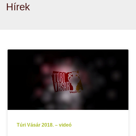
Hírek
Túri Vásár 2018. – videó