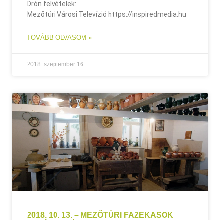
Drón felvételek:
Mezőtúri Városi Televízió https://inspiredmedia.hu
TOVÁBB OLVASOM »
2018. szeptember 16.
2018. 10. 13. – MEZŐTÚRI FAZEKASOK