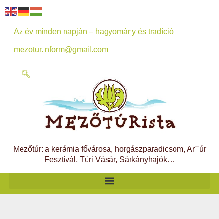
Az év minden napján – hagyomány és tradíció
mezotur.inform@gmail.com
Mezőtúr: a kerámia fővárosa, horgászparadicsom, ArTúr
Fesztivál, Túri Vásár, Sárkányhajók…