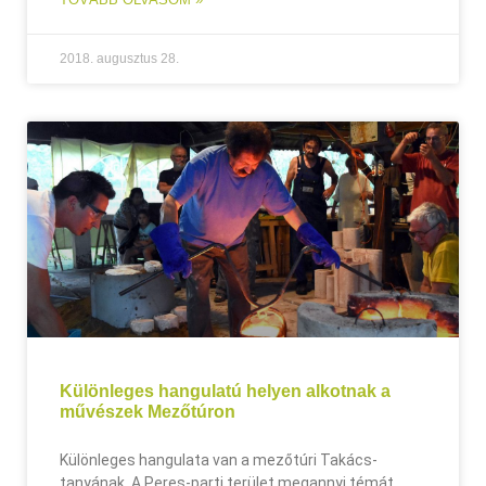
2018. augusztus 28.
Különleges hangulatú helyen alkotnak a
művészek Mezőtúron
Különleges hangulata van a mezőtúri Takács-
tanyának. A Peres-parti terület megannyi témát