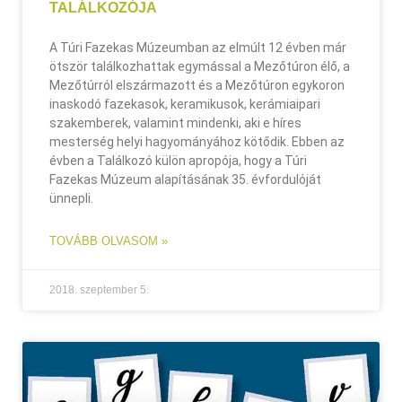
TALÁLKOZÓJA
A Túri Fazekas Múzeumban az elmúlt 12 évben már
ötször találkozhattak egymással a Mezőtúron élő, a
Mezőtúrról elszármazott és a Mezőtúron egykoron
inaskodó fazekasok, keramikusok, kerámiaipari
szakemberek, valamint mindenki, aki e híres
mesterség helyi hagyományához kötődik. Ebben az
évben a Találkozó külön apropója, hogy a Túri
Fazekas Múzeum alapításának 35. évfordulóját
ünnepli.
TOVÁBB OLVASOM »
2018. szeptember 5.