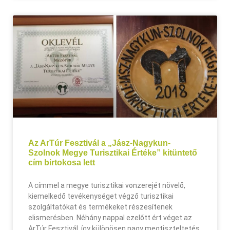
Az ArTúr Fesztivál a „Jász-Nagykun-
Szolnok Megye Turisztikai Értéke” kitüntető
cím birtokosa lett
A címmel a megye turisztikai vonzerejét növelő,
kiemelkedő tevékenységet végző turisztikai
szolgáltatókat és termékeket részesítenek
elismerésben. Néhány nappal ezelőtt ért véget az
ArTúr Fesztivál, így különösen nagy megtiszteltetés