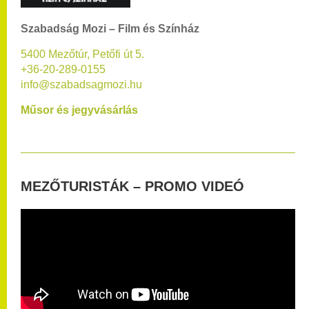
Szabadság Mozi – Film és Színház
5400 Mezőtúr, Petőfi út 5.
+36-20-289-0155
info@szabadsagmozi.hu
Műsor és jegyvásárlás
MEZŐTURISTÁK – PROMO VIDEÓ