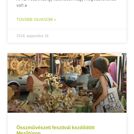
volt a
TOVÁBB OLVASOM »
2018. augusztus 18.
Összművészeti fesztivál kezdődött
Mezőtúron