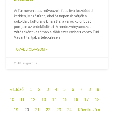
ArTúr néven összművészeti fesztivál kezdődött
kedden, Mezőtúron, ahol öt napon át várják a
sokoldalú kulturális kínálattal a város különböző
pontjain az érdeklődőket. A rendezvénysorozat
zárásaként vasárnap a több ezer embert vonzó Túri
Vásárt tartják a településen.
TOVÁBB OLVASOM »
2018. augusztus 8.
« Előző
1
2
3
4
5
6
7
8
9
10
11
12
13
14
15
16
17
18
19
20
21
22
23
24
Következő »