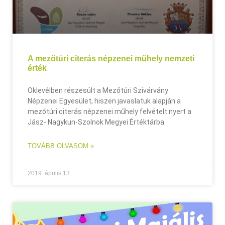
A mezőtúri citerás népzenei műhely nemzeti
érték
Oklevélben részesült a Mezőtúri Szivárvány
Népzenei Egyesület, hiszen javaslatuk alapján a
mezőtúri citerás népzenei műhely felvételt nyert a
Jász- Nagykun-Szolnok Megyei Értéktárba.
TOVÁBB OLVASOM »
2019. április 13.