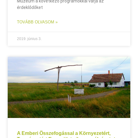
Múzeum a következő programokkal várja az
érdeklődőket
TOVÁBB OLVASOM »
2019. június 3.
A Emberi Összefogással a Környezetért,