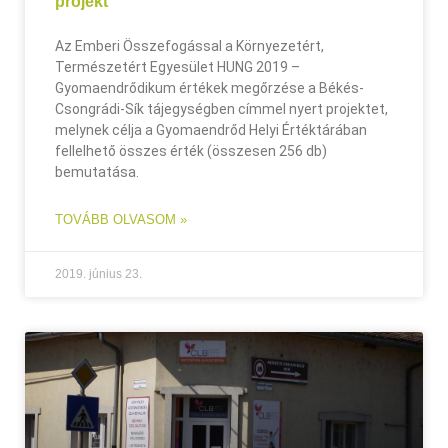
projekt
Az Emberi Összefogással a Környezetért,
Természetért Egyesület HUNG 2019 –
Gyomaendrődikum értékek megőrzése a Békés-
Csongrádi-Sík tájegységben címmel nyert projektet,
melynek célja a Gyomaendrőd Helyi Értéktárában
fellelhető összes érték (összesen 256 db)
bemutatása.
TOVÁBB OLVASOM »
2019. június 23.