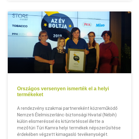
Országos versenyen ismerték el a helyi
termékeket
A rendezvény szakmai partnereként közreműködő
Nemzeti Élelmiszerlánc-biztonsági Hivatal (Nébih)
külön elismeréssel és kitüntetéssel illette a
mezőtúri Túri Kamra helyi termékek népszerűsítése
érdekében végzett kimagasló tevékenységét.