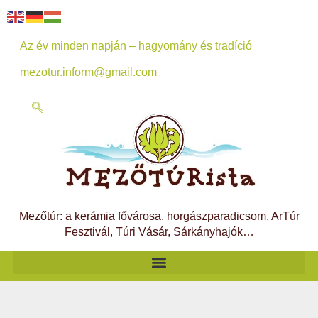
Az év minden napján – hagyomány és tradíció
mezotur.inform@gmail.com
Mezőtúr: a kerámia fővárosa, horgászparadicsom, ArTúr
Fesztivál, Túri Vásár, Sárkányhajók…