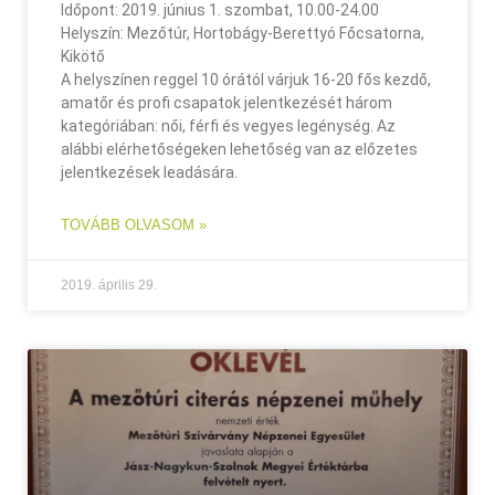
Időpont: 2019. június 1. szombat, 10.00-24.00
Helyszín: Mezőtúr, Hortobágy-Berettyó Főcsatorna,
Kikötő
A helyszínen reggel 10 órától várjuk 16-20 fős kezdő,
amatőr és profi csapatok jelentkezését három
kategóriában: női, férfi és vegyes legénység. Az
alábbi elérhetőségeken lehetőség van az előzetes
jelentkezések leadására.
TOVÁBB OLVASOM »
2019. április 29.