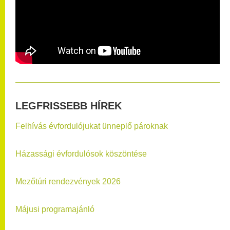
LEGFRISSEBB HÍREK
Felhívás évfordulójukat ünneplő pároknak
Házassági évfordulósok köszöntése
Mezőtúri rendezvények 2026
Májusi programajánló