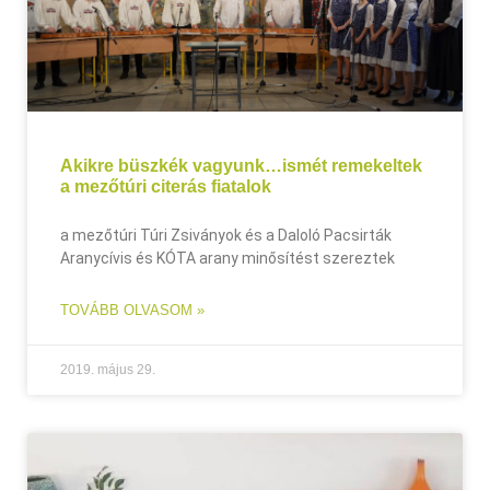
Akikre büszkék vagyunk…ismét remekeltek
a mezőtúri citerás fiatalok
a mezőtúri Túri Zsiványok és a Daloló Pacsirták
Aranycívis és KÓTA arany minősítést szereztek
TOVÁBB OLVASOM »
2019. május 29.