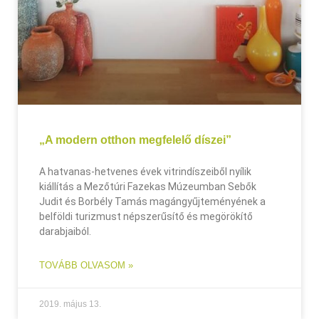
„A modern otthon megfelelő díszei”
A hatvanas-hetvenes évek vitrindíszeiből nyílik
kiállítás a Mezőtúri Fazekas Múzeumban Sebők
Judit és Borbély Tamás magángyűjteményének a
belföldi turizmust népszerűsítő és megörökítő
darabjaiból.
TOVÁBB OLVASOM »
2019. május 13.