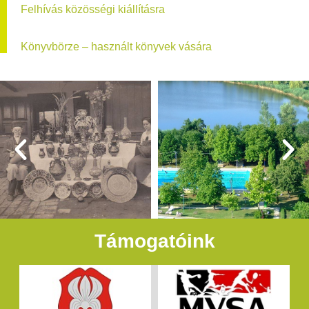
Felhívás közösségi kiállításra
Könyvbörze – használt könyvek vására
Támogatóink