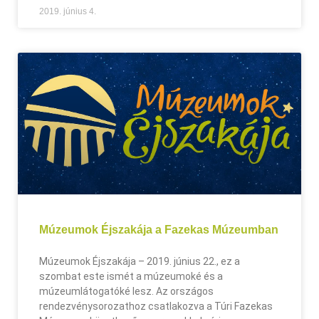
2019. június 4.
Múzeumok Éjszakája a Fazekas Múzeumban
Múzeumok Éjszakája – 2019. június 22., ez a
szombat este ismét a múzeumoké és a
múzeumlátogatóké lesz. Az országos
rendezvénysorozathoz csatlakozva a Túri Fazekas