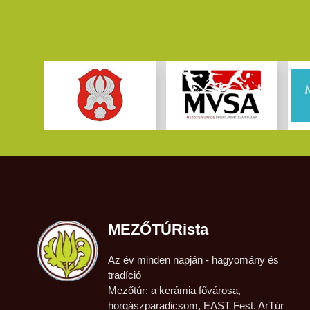
MEZŐTÚRista
Az év minden napján - hagyomány és
tradíció
Mezőtúr: a kerámia fővárosa,
horgászparadicsom, EAST Fest, ArTúr