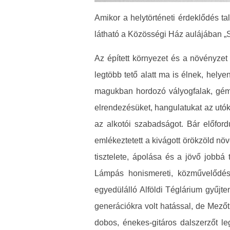
Amikor a helytörténeti érdeklődés ta
látható a Közösségi Ház aulájában „Sza
Az épített környezet és a növényze
legtöbb tető alatt ma is élnek, helye
magukban hordozó vályogfalak, gémes
elrendezésüket, hangulatukat az utó
az alkotói szabadságot. Bár előford
emlékeztetett a kivágott örökzöld nö
tisztelete, ápolása és a jövő jobbá
Lámpás honismereti, közművelődés
egyedülálló Alföldi Téglárium gyűjt
generációkra volt hatással, de Mezőt
dobos, énekes-gitáros dalszerzőt l