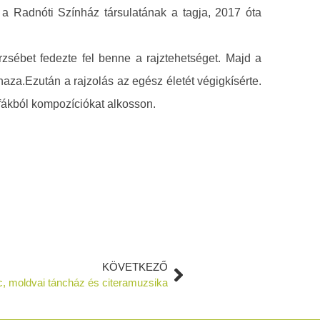
a Radnóti Színház társulatának a tagja, 2017 óta
zsébet fedezte fel benne a rajztehetséget. Majd a
za.Ezután a rajzolás az egész életét végigkísérte.
 fákból kompozíciókat alkosson.
KÖVETKEZŐ
c, moldvai táncház és citeramuzsika