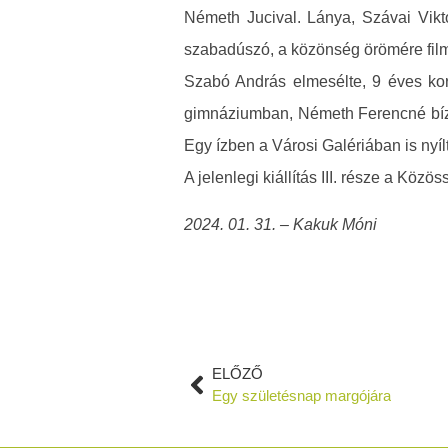
Németh Jucival. Lánya, Szávai Vikt
szabadúszó, a közönség örömére film
Szabó András elmesélte, 9 éves korá
gimnáziumban, Németh Ferencné bízta
Egy ízben a Városi Galériában is nyíl
A jelenlegi kiállítás III. része a Közö
2024. 01. 31. – Kakuk Móni
ELŐZŐ
Egy születésnap margójára