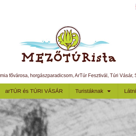
ámia fővárosa, horgászparadicsom, ArTúr Fesztivál, Túri Vásár
arTÚR és TÚRI VÁSÁR
Turistáknak
Látn