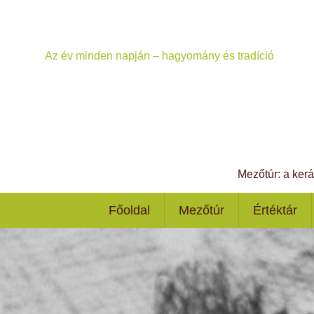
Az év minden napján – hagyomány és tradíció
Mezőtúr: a ker
Főoldal
Mezőtúr
Értéktár