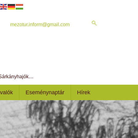
mezotur.inform@gmail.com
, Sárkányhajók…
ivalók
Eseménynaptár
Hírek