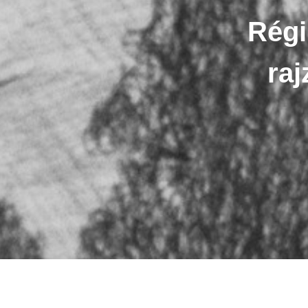
Régi
raj