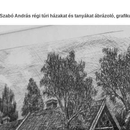
Szabó András régi túri házakat és tanyákat ábrázoló, grafiku