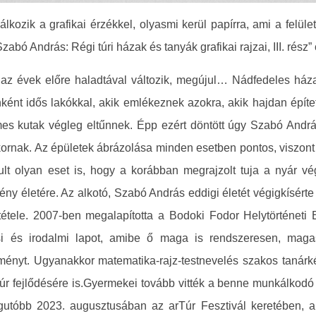
lálkozik a grafikai érzékkel, olyasmi kerül papírra, ami a felü
bó András: Régi túri házak és tanyák grafikai rajzai, III. rész”
t az évek előre haladtával változik, megújul… Nádfedeles há
nként idős lakókkal, akik emlékeznek azokra, akik hajdan építet
 kutak végleg eltűnnek. Épp ezért döntött úgy Szabó András, 
kornak. Az épületek ábrázolása minden esetben pontos, viszon
ult olyan eset is, hogy a korábban megrajzolt tuja a nyár vé
vény életére. Az alkotó, Szabó András eddigi életét végigkísért
 tétele. 2007-ben megalapította a Bodoki Fodor Helytörténet
i és irodalmi lapot, amibe ő maga is rendszeresen, magas
eményt. Ugyanakkor matematika-rajz-testnevelés szakos tanárk
úr fejlődésére is.Gyermekei tovább vitték a benne munkálkodó 
egutóbb 2023. augusztusában az arTúr Fesztivál keretében, 