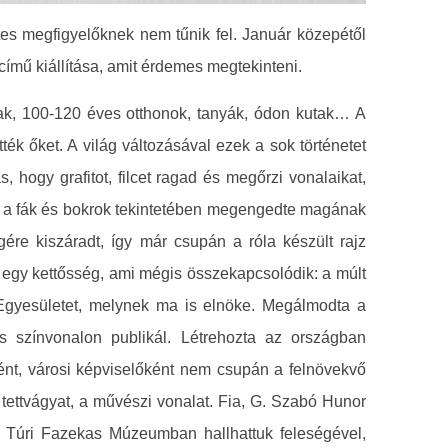
letes megfigyelőknek nem tűnik fel. Január közepétől
 című kiállítása, amit érdemes megtekinteni.
zak, 100-120 éves otthonok, tanyák, ódon kutak… A
ték őket. A világ változásával ezek a sok történetet
hogy grafitot, filcet ragad és megőrzi vonalaikat,
t a fák és bokrok tekintetében megengedte magának
gére kiszáradt, így már csupán a róla készült rajz
e egy kettősség, ami mégis összekapcsolódik: a múlt
i Egyesületet, melynek ma is elnöke. Megálmodta a
 színvonalon publikál. Létrehozta az országban
ént, városi képviselőként nem csupán a felnövekvő
tettvágyat, a művészi vonalat. Fia, G. Szabó Hunor
a Túri Fazekas Múzeumban hallhattuk feleségével,