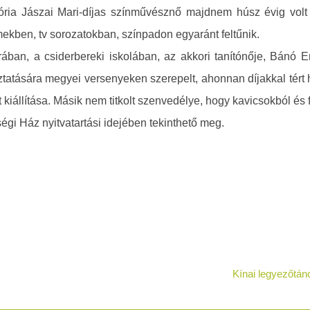
ória Jászai Mari-díjas színművésznő majdnem húsz évig volt 
ekben, tv sorozatokban, színpadon egyaránt feltűnik.
ban, a csiderbereki iskolában, az akkori tanítónője, Bánó Er
tására megyei versenyeken szerepelt, ahonnan díjakkal tért ha
t kiállítása. Másik nem titkolt szenvedélye, hogy kavicsokból és
sségi Ház nyitvatartási idejében tekinthető meg.
Kínai legyezőtán