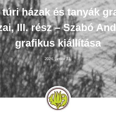
 túri házak és tanyák gra
zai, III. rész – Szabó An
grafikus kiállítása
2024. január 31.