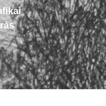
fikai
drás