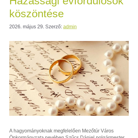
Házassági évfordulósok
köszöntése
2026. május 29.
Szerző:
admin
A hagyományoknak megfelelően Mezőtúr Város
Önkormányzata nevében Szűcs Dániel polgármester