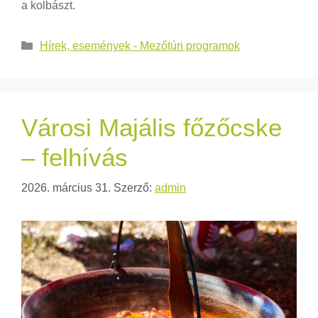
a kolbászt.
Hírek, események - Mezőtúri programok
Városi Majális főzőcske
– felhívás
2026. március 31.
Szerző:
admin