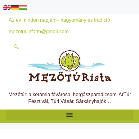
Az év minden napján – hagyomány és tradíció
mezotur.inform@gmail.com
Mezőtúr: a kerámia fővárosa, horgászparadicsom, ArTúr
Fesztivál, Túri Vásár, Sárkányhajók…