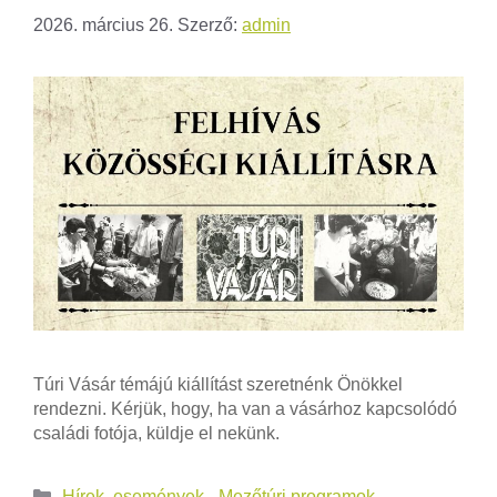
2026. március 26.
Szerző:
admin
Túri Vásár témájú kiállítást szeretnénk Önökkel
rendezni. Kérjük, hogy, ha van a vásárhoz kapcsolódó
családi fotója, küldje el nekünk.
Hírek, események - Mezőtúri programok