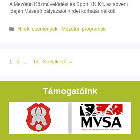
A Mezőtúri Közművelődési és Sport KN Kft. az advent
idején Meseíró pályázatot hirdet korhatár nélkül!
Hírek, események - Mezőtúri programok
1
2
…
14
Következő
→
Támogatóink