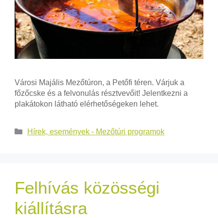
Városi Majális Mezőtúron, a Petőfi téren. Várjuk a
főzőcske és a felvonulás résztvevőit! Jelentkezni a
plakátokon látható elérhetőségeken lehet.
Hírek, események - Mezőtúri programok
Felhívás közösségi
kiállításra