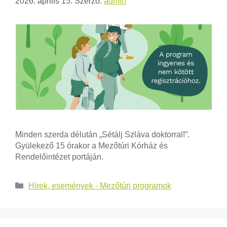
2026. április 15.
Szerző:
admin
Minden szerda délután „Sétálj Szláva doktorral!”.
Gyülekező 15 órakor a Mezőtúri Kórház és
Rendelőintézet portáján.
Hírek, események - Mezőtúri programok