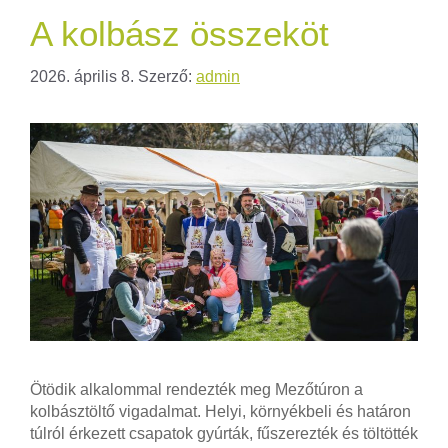
A kolbász összeköt
2026. április 8.
Szerző:
admin
Ötödik alkalommal rendezték meg Mezőtúron a
kolbásztöltő vigadalmat. Helyi, környékbeli és határon
túlról érkezett csapatok gyúrták, fűszerezték és töltötték