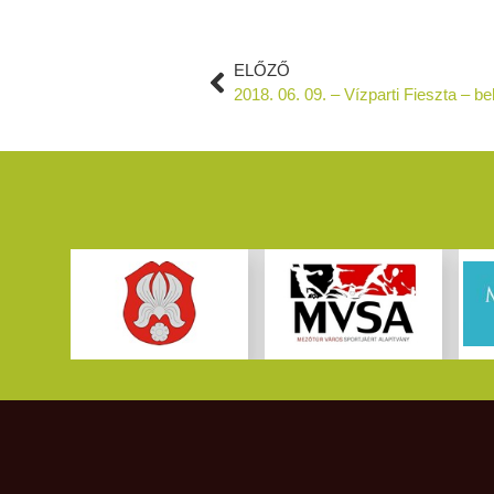
ELŐZŐ
2018. 06. 09. – Vízparti Fieszta – 