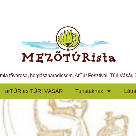
ámia fővárosa, horgászparadicsom, ArTúr Fesztivál, Túri Vásár
arTÚR és TÚRI VÁSÁR
Turistáknak
Látn