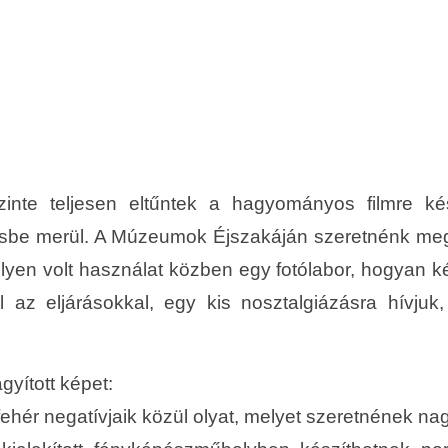
inte teljesen eltűntek a hagyományos filmre kész
ésbe merül. A Múzeumok Éjszakáján szeretnénk megm
ilyen volt használat közben egy fotólabor, hogyan k
az eljárásokkal, egy kis nosztalgiázásra hívjuk
yított képet:
ehér negatívjaik közül olyat, melyet szeretnének nagy