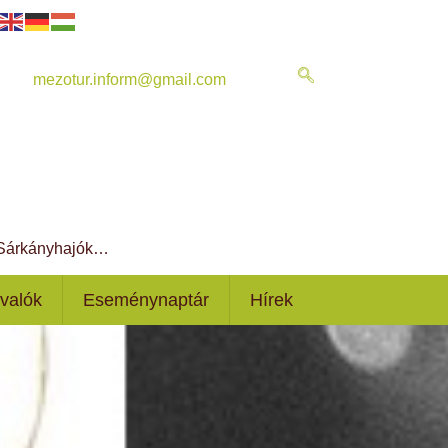
mezotur.inform@gmail.com
, Sárkányhajók…
ivalók
Eseménynaptár
Hírek