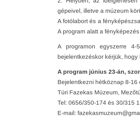
2. Helyben, az ideiglenesen
gépeivel, illetve a múzeum körül
A fotólabort és a fényképészs
A program alatt a fényképezés 
A programon egyszerre 4-5
bejelentkezéskor kérjük, hogy
A program június 23-án, szom
Bejelentkezni hétköznap 8-16 ó
Túri Fazekas Múzeum, Mezőtúr,
Tel: 0656/350-174 és 30/315 
E-mail: fazekasmuzeum@gmai