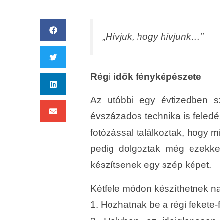
„Hívjuk, hogy hívjunk…”
Régi idők fényképészete
Az utóbbi egy évtizedben sz
évszázados technika is feled
fotózással találkoztak, hogy m
pedig dolgoztak még ezekkel 
készítsenek egy szép képet.
Kétféle módon készíthetnek nag
1. Hozhatnak be a régi fekete-f