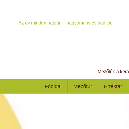
Az év minden napján – hagyomány és tradíció
Mezőtúr: a ker
Főoldal
Mezőtúr
Értéktár