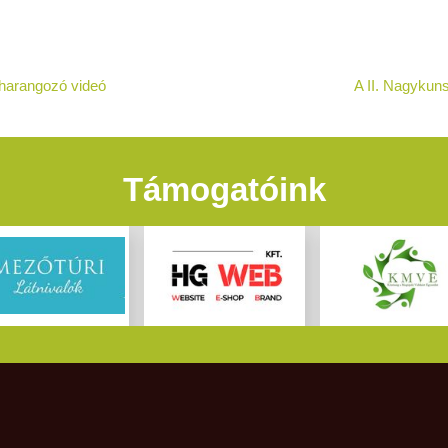
beharangozó videó
A II. Nagyku
Támogatóink