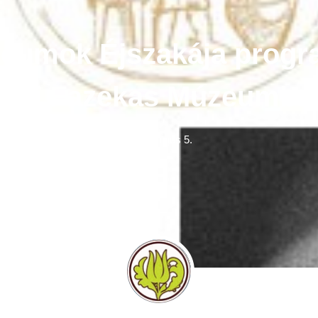
eumok Éjszakája progr
Túri Fazekas Múzeumba
2018. június 5.