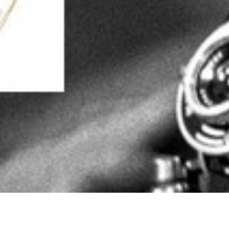
am a
n