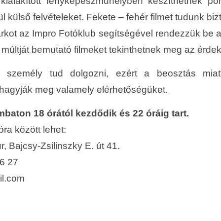
 kialakított fényképészműhelyben készíthetnek p
 külső felvételeket. Fekete – fehér filmet tudunk bizt
arkot az Impro Fotóklub segítségével rendezzük be 
múltját bemutató filmeket tekinthetnek meg az érde
 személy tud dolgozni, ezért a beosztás miatt
 hagyják meg valamely elérhetőségüket.
baton 18 órától kezdődik és 22 óráig tart.
ra között lehet:
 Bajcsy-Zsilinszky E. út 41.
16 27
l.com