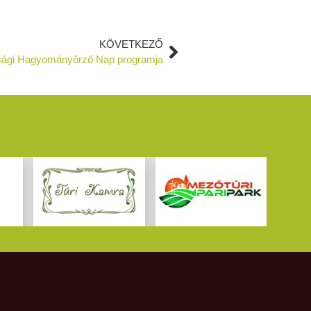
KÖVETKEZŐ
nsági Hagyományőrző Nap programja