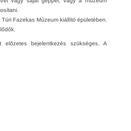
ortrét vagy saját géppel, vagy a múzeum
osítani.
a Túri Fazekas Múzeum kiállító épületében.
klődők.
 előzetes bejelentkezés szükséges. A