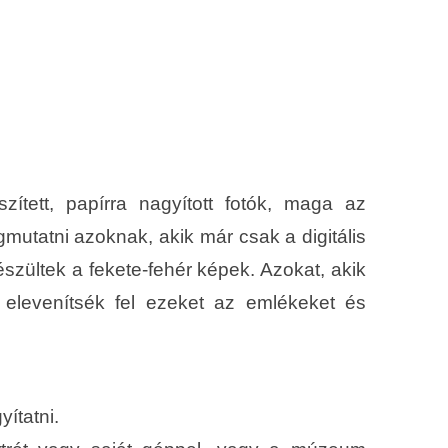
ített, papírra nagyított fotók, maga az
utatni azoknak, akik már csak a digitális
észültek a fekete-fehér képek. Azokat, akik
, elevenítsék fel ezeket az emlékeket és
ítatni.