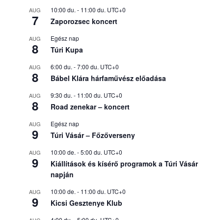
10:00 du.
-
11:00 du.
UTC+0
AUG
7
Zaporozsec koncert
Egész nap
AUG
8
Túri Kupa
6:00 du.
-
7:00 du.
UTC+0
AUG
8
Bábel Klára hárfaművész előadása
9:30 du.
-
11:00 du.
UTC+0
AUG
8
Road zenekar – koncert
Egész nap
AUG
9
Túri Vásár – Főzőverseny
10:00 de.
-
5:00 du.
UTC+0
AUG
9
Kiállítások és kísérő programok a Túri Vásár
napján
10:00 de.
-
11:00 du.
UTC+0
AUG
9
Kicsi Gesztenye Klub
4:00 du.
-
5:00 du.
UTC+0
AUG