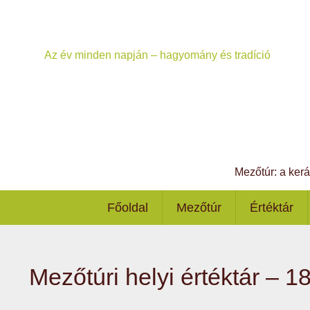
Az év minden napján – hagyomány és tradíció
Mezőtúr: a ker
Főoldal
Mezőtúr
Értéktár
Mezőtúri helyi értéktár – 18