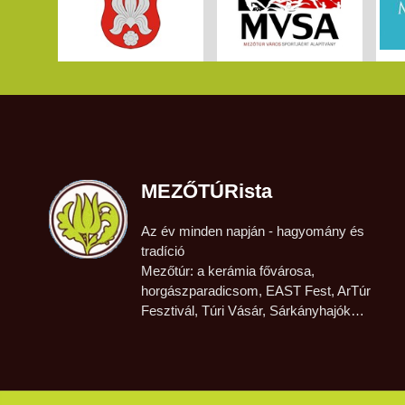
MEZŐTÚRista
Az év minden napján - hagyomány és
tradíció
Mezőtúr: a kerámia fővárosa,
horgászparadicsom, EAST Fest, ArTúr
Fesztivál, Túri Vásár, Sárkányhajók…