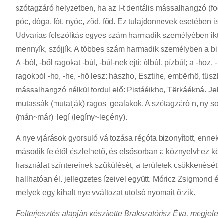
szótagzáró helyzetben, ha az l-t dentális mássalhangzó (fog
póc, dóga, fót, nyóc, ződ, főd. Ez tulajdonnevek esetében i
Udvarias felszólítás egyes szám harmadik személyében ikte
mennyík, szójjík. A többes szám harmadik személyben a birt
A -ból, -ből ragokat -búl, -bűl-nek ejti: ólbúl, pízbűl; a -hoz, 
ragokból -ho, -he, -hö lesz: hászho, Esztihe, embërhö, tűsz
mássalhangzó nélkül fordul elő: Pistáéikho, Tërkáékná. Jell
mutassák (mutatják) ragos igealakok. A szótagzáró n, ny 
(mán~már), legí (legíny~legény).
A nyelvjárások gyorsuló változása régóta bizonyított, enne
második felétől észlelhető, és elsősorban a köznyelvhez köz
használat színtereinek szűkülését, a területek csökkenését o
hallhatóan él, jellegzetes ízeivel együtt. Móricz Zsigmo
melyek egy kihalt nyelvváltozat utolsó nyomait őrzik.
Felterjesztés alapján készítette Brakszatórisz Éva, megjel