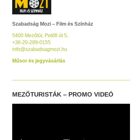
Szabadság Mozi – Film és Színház
5400 Mezőtúr, Petőfi út 5.
+36-20-289-0155
info@szabadsagmozi.hu
Műsor és jegyvásárlás
MEZŐTURISTÁK – PROMO VIDEÓ