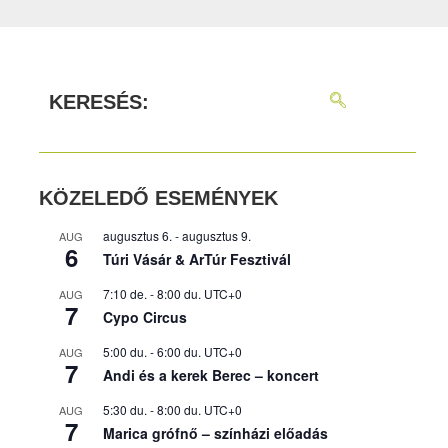
KERESÉS:
KÖZELEDŐ ESEMÉNYEK
augusztus 6.
-
augusztus 9.
AUG
6
Túri Vásár & ArTúr Fesztivál
7:10 de.
-
8:00 du.
UTC+0
AUG
7
Cypo Circus
5:00 du.
-
6:00 du.
UTC+0
AUG
7
Andi és a kerek Berec – koncert
5:30 du.
-
8:00 du.
UTC+0
AUG
7
Marica grófnő – színházi előadás