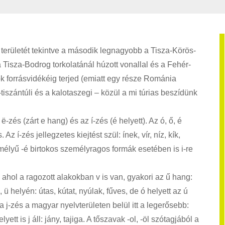
ül területét tekintve a második legnagyobb a Tisza-Körös-
 a Tisza-Bodrog torkolatánál húzott vonallal és a Fehér-
k forrásvidékéig terjed (emiatt egy része Románia
-tiszántúli és a kalotaszegi – közül a mi túrias beszídünk
ë-zés (zárt e hang) és az í-zés (é helyett). Az ó, ő, é
í-zés jellegzetes kiejtést szül: ínek, vír, níz, kík,
emélyű -é birtokos személyragos formák esetében is i-re
 ahol a ragozott alakokban v is van, gyakori az ű hang:
u, ü helyén: útas, kútat, nyúlak, fűves, de ó helyett az ú
 a j-zés a magyar nyelvterületen belül itt a legerősebb:
lyett is j áll: jány, tajiga. A tőszavak -ol, -öl szótagjából a