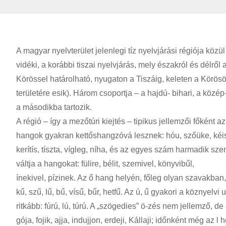
A magyar nyelvterület jelenlegi tíz nyelvjárási régiója köz
vidéki, a korábbi tiszai nyelvjárás, mely északról és délről
Körössel határolható, nyugaton a Tiszáig, keleten a Körösö
területére esik). Három csoportja – a hajdú- bihari, a közép
a másodikba tartozik.
A régió – így a mezőtúri kiejtés – tipikus jellemzői főként az 
hangok gyakran kettőshangzóvá lesznek: hóu, szőüke, kéis. Az 
kerítís, tíszta, vígleg, níha, és az egyes szám harmadik sz
váltja a hangokat: fülire, bélit, szemivel, könyvibűl,
ínekivel, pízinek. Az ő hang helyén, főleg olyan szavakban,
kű, szű, lű, bű, vísű, bűr, hetfű. Az ú, ű gyakori a köznyelvi 
ritkább: fúrú, lú, túrú. A „szögedies” ö-zés nem jellemző, de
gója, fojik, ajja, indujjon, erdeji, Kállaji; időnként még az l he