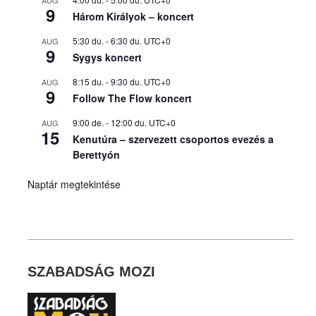
9
Három Királyok – koncert
5:30 du.
-
6:30 du.
UTC+0
AUG
9
Sygys koncert
8:15 du.
-
9:30 du.
UTC+0
AUG
9
Follow The Flow koncert
9:00 de.
-
12:00 du.
UTC+0
AUG
15
Kenutúra – szervezett csoportos evezés a
Berettyón
Naptár megtekintése
SZABADSÁG MOZI