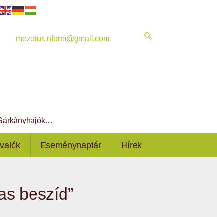
mezotur.inform@gmail.com
, Sárkányhajók…
ivalók
Eseménynaptár
Hírek
ias beszíd”