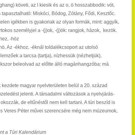
hang) követi, az l kiesik és az o, ö hosszabbodik: vót,
s tapasztalható: Miskóci, Bódog, Zótány, Fődi, Kesztőc.
len igékben is gyakoriak az olyan formák, mint: aggyík,
okos személyjel a -(j)ok, -(j)ök: rangjok, házok, kezök.
-hez, -höz
hö. Az -ékhoz, -éknál toldalékcsoport az utolsó
emzőek a tarcsa (tartja), nízhessük (nézhetjük),
sokszor beleolvad az előtte álló magánhangzóba: má
k kezdete magyar nyelvterületen belül a 20. század
eledést jelenti. A társadalmi változások a nyelvjárás-
kozzák, de eltűnéstől nem kell tartani. A túri beszíd is
nd és Veres Péter művei szerencsére még nem múzeumok,
ent a Túri Kalendárium