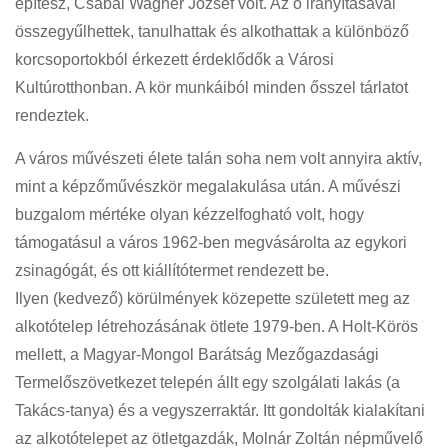
építész, Csabai Wagner József volt. Az ő irányításával
összegyűlhettek, tanulhattak és alkothattak a különböző
korcsoportokból érkezett érdeklődők a Városi
Kultúrotthonban. A kör munkáiból minden ősszel tárlatot
rendeztek.
A város művészeti élete talán soha nem volt annyira aktív,
mint a képzőművészkör megalakulása után. A művészi
buzgalom mértéke olyan kézzelfogható volt, hogy
támogatásul a város 1962-ben megvásárolta az egykori
zsinagógát, és ott kiállítótermet rendezett be.
Ilyen (kedvező) körülmények közepette született meg az
alkotótelep létrehozásának ötlete 1979-ben. A Holt-Körös
mellett, a Magyar-Mongol Barátság Mezőgazdasági
Termelőszövetkezet telepén állt egy szolgálati lakás (a
Takács-tanya) és a vegyszerraktár. Itt gondolták kialakítani
az alkotótelepet az ötletgazdák, Molnár Zoltán népművelő