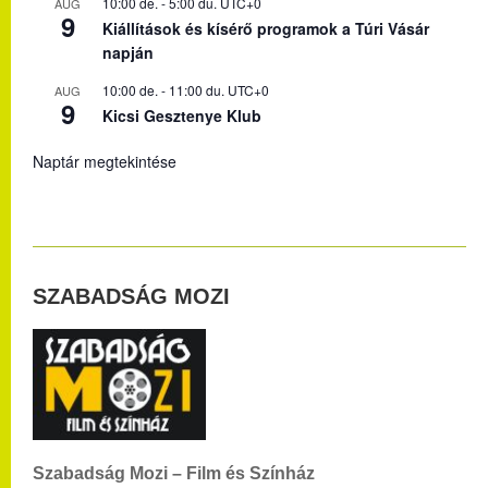
10:00 de.
-
5:00 du.
UTC+0
AUG
9
Kiállítások és kísérő programok a Túri Vásár
napján
10:00 de.
-
11:00 du.
UTC+0
AUG
9
Kicsi Gesztenye Klub
Naptár megtekintése
SZABADSÁG MOZI
Szabadság Mozi – Film és Színház