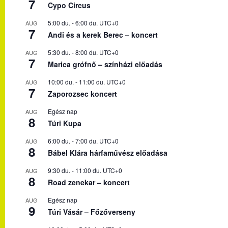
7
Cypo Circus
5:00 du.
-
6:00 du.
UTC+0
AUG
7
Andi és a kerek Berec – koncert
5:30 du.
-
8:00 du.
UTC+0
AUG
7
Marica grófnő – színházi előadás
10:00 du.
-
11:00 du.
UTC+0
AUG
7
Zaporozsec koncert
Egész nap
AUG
8
Túri Kupa
6:00 du.
-
7:00 du.
UTC+0
AUG
8
Bábel Klára hárfaművész előadása
9:30 du.
-
11:00 du.
UTC+0
AUG
8
Road zenekar – koncert
Egész nap
AUG
9
Túri Vásár – Főzőverseny