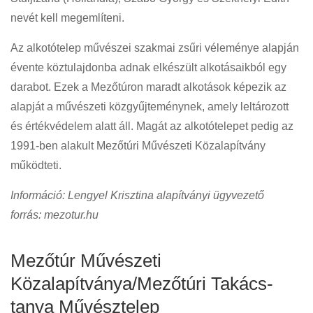
nevét kell megemlíteni.
Az alkotótelep művészei szakmai zsűri véleménye alapján
évente köztulajdonba adnak elkészült alkotásaikból egy
darabot. Ezek a Mezőtúron maradt alkotások képezik az
alapját a művészeti közgyűjteménynek, amely leltározott
és értékvédelem alatt áll. Magát az alkotótelepet pedig az
1991-ben alakult Mezőtúri Művészeti Közalapítvány
működteti.
Információ: Lengyel Krisztina alapítványi ügyvezető
forrás: mezotur.hu
Mezőtúr Művészeti
Közalapítványa/Mezőtúri Takács-
tanya Művésztelep