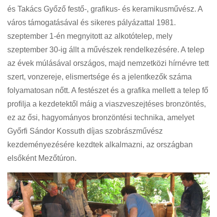
és Takács Győző festő-, grafikus- és keramikusművész. A
város támogatásával és sikeres pályázattal 1981.
szeptember 1-én megnyitott az alkotótelep, mely
szeptember 30-ig állt a művészek rendelkezésére. A telep
az évek múlásával országos, majd nemzetközi hírnévre tett
szert, vonzereje, elismertsége és a jelentkezők száma
folyamatosan nőtt. A festészet és a grafika mellett a telep fő
profilja a kezdetektől máig a viaszveszejtéses bronzöntés,
ez az ősi, hagyományos bronzöntési technika, amelyet
Győrfi Sándor Kossuth díjas szobrászművész
kezdeményezésére kezdtek alkalmazni, az országban
elsőként Mezőtúron.