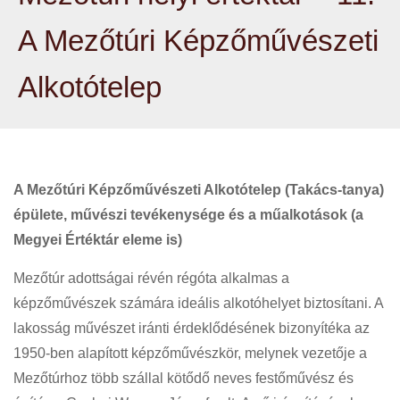
A Mezőtúri Képzőművészeti
Alkotótelep
A Mezőtúri Képzőművészeti Alkotótelep (Takács-tanya)
épülete, művészi tevékenysége és a műalkotások (a
Megyei Értéktár eleme is)
Mezőtúr adottságai révén régóta alkalmas a
képzőművészek számára ideális alkotóhelyet biztosítani. A
lakosság művészet iránti érdeklődésének bizonyítéka az
1950-ben alapított képzőművészkör, melynek vezetője a
Mezőtúrhoz több szállal kötődő neves festőművész és