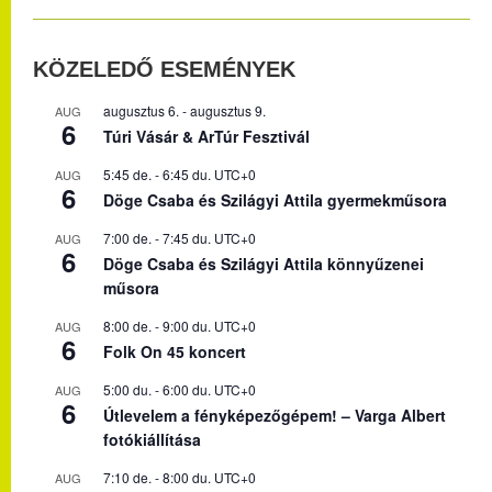
KÖZELEDŐ ESEMÉNYEK
augusztus 6.
-
augusztus 9.
AUG
6
Túri Vásár & ArTúr Fesztivál
5:45 de.
-
6:45 du.
UTC+0
AUG
6
Döge Csaba és Szilágyi Attila gyermekműsora
7:00 de.
-
7:45 du.
UTC+0
AUG
6
Döge Csaba és Szilágyi Attila könnyűzenei
műsora
8:00 de.
-
9:00 du.
UTC+0
AUG
6
Folk On 45 koncert
5:00 du.
-
6:00 du.
UTC+0
AUG
6
Útlevelem a fényképezőgépem! – Varga Albert
fotókiállítása
7:10 de.
-
8:00 du.
UTC+0
AUG