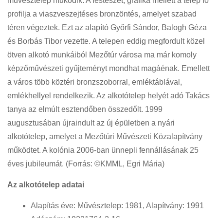
művésztelep működik. A festészet, grafika mellett a telep fő
profilja a viaszveszejtéses bronzöntés, amelyet szabad
téren végeztek. Ezt az alapító Győrfi Sándor, Balogh Géza
és Borbás Tibor vezette. A telepen eddig megfordult közel
ötven alkotó munkáiból Mezőtúr városa ma már komoly
képzőművészeti gyűjteményt mondhat magáénak. Emellett
a város több köztéri bronzszoborral, emléktáblával,
emlékhellyel rendelkezik. Az alkotótelep helyét adó Takács
tanya az elmúlt esztendőben összedőlt. 1999
augusztusában újraindult az új épületben a nyári
alkotótelep, amelyet a Mezőtúri Művészeti Közalapítvány
működtet. A kolónia 2006-ban ünnepli fennállásának 25
éves jubileumát. (Forrás: ©KMML, Egri Mária)
Az alkotótelep adatai
Alapítás éve: Művésztelep: 1981, Alapítvány: 1991