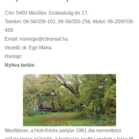
Cím: 5400 Mezőtúr, Szabadság tér 17.
Telefon: 06-56/359-101, 06-56/350-256, Mobil: 06-20/9709-
459
Email: iramirge@citromail.hu
Vezető: dr. Egri Mária
Honlap:
Nyitva tartás:
Mezőtúron, a Holt-Körös partján 1981 óta nemzetközi