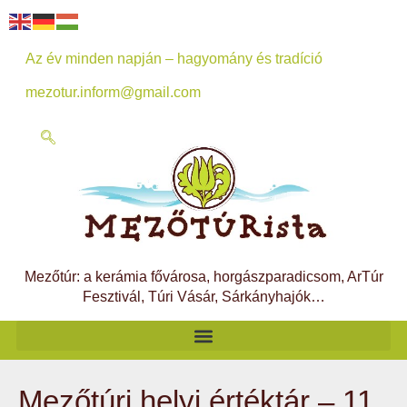
Az év minden napján – hagyomány és tradíció
mezotur.inform@gmail.com
Mezőtúr: a kerámia fővárosa, horgászparadicsom, ArTúr
Fesztivál, Túri Vásár, Sárkányhajók…
Mezőtúri helyi értéktár – 11.