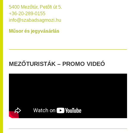
5400 Mezőtúr, Petőfi út 5.
+36-20-289-0155
info@szabadsagmozi.hu
Műsor és jegyvásárlás
MEZŐTURISTÁK – PROMO VIDEÓ