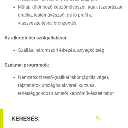
Műfaj: különböző képzőművészeti ágak (szobrászat,
grafika, festőművészet), de fő profil a
viaszveszejtéses bronzöntés.
Az alkotótelep szolgáltatásai:
Szállás, háromszori étkezés, anyagköltség
Szakmai programok:
Nemzetközi festő-grafikai tábor (április vége),
rajztanárok országos akvarell kurzusa,
tehetséggondozó amatőr képzőművészeti tábor.
KERESÉS: