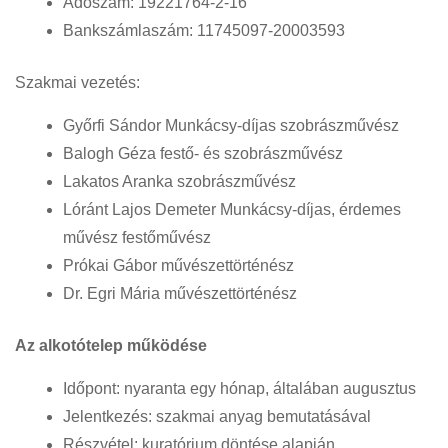
Adószám: 19221764-2-16
Bankszámlaszám: 11745097-20003593
Szakmai vezetés:
Győrfi Sándor Munkácsy-díjas szobrászművész
Balogh Géza festő- és szobrászművész
Lakatos Aranka szobrászművész
Lóránt Lajos Demeter Munkácsy-díjas, érdemes
művész festőművész
Prókai Gábor művészettörténész
Dr. Egri Mária művészettörténész
Az alkotótelep működése
Időpont: nyaranta egy hónap, általában augusztus
Jelentkezés: szakmai anyag bemutatásával
Részvétel: kuratórium döntése alapján.