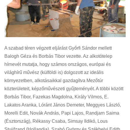
A szabad téren végzett eljárást Győrfi Sándor mellett
Balogh Géza és Borbás Tibor vezette. Az alkotótelep
hírnevét mutatja, hogy számos országos, európai és
világhírű művész (külföldi is) dolgozott az ideális
környezetben, alkotásaikkal gazdagítva Mezőtúr
közterületeit, képzőművészeti gyűjteményét. A többi között
Borbás Tibor, Fazekas Magdolna, Király Vilmos, E.
Lakatos Aranka, Lóránt János Demeter, Meggyes László,
Morelli Edit, Novák András, Papi Lajos, Randjarn Saima
(Észtország), Rékassy Csaba, Simsay Ildikó, Lous
Stuijfzand (Hollandia), Szabó György és Székhelyi Edith