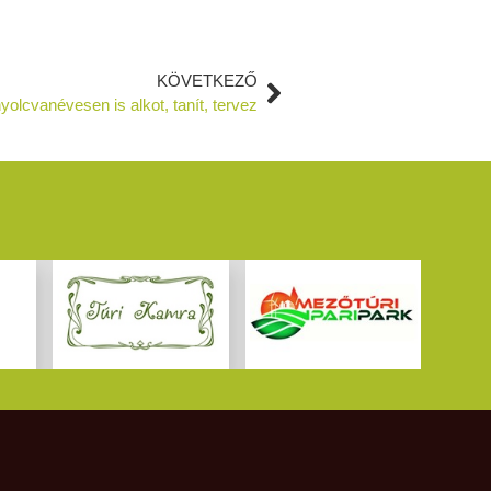
KÖVETKEZŐ
lcvanévesen is alkot, tanít, tervez