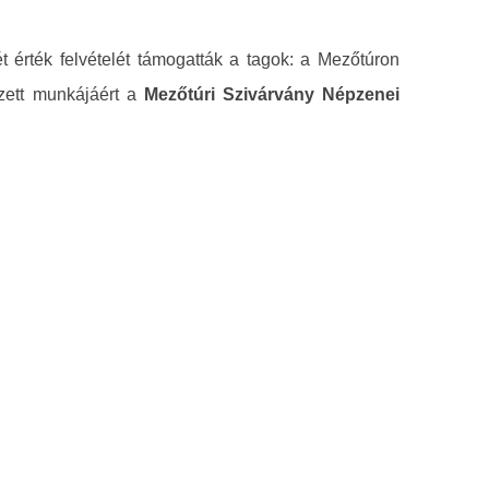
 érték felvételét támogatták a tagok: a Mezőtúron
zett munkájáért a
Mezőtúri Szivárvány Népzenei