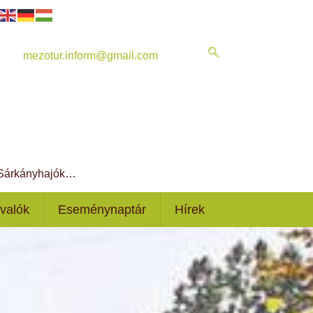
mezotur.inform@gmail.com
, Sárkányhajók…
ivalók
Eseménynaptár
Hírek