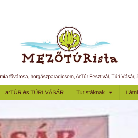
ámia fővárosa, horgászparadicsom, ArTúr Fesztivál, Túri Vásár
arTÚR és TÚRI VÁSÁR
Turistáknak
Látn