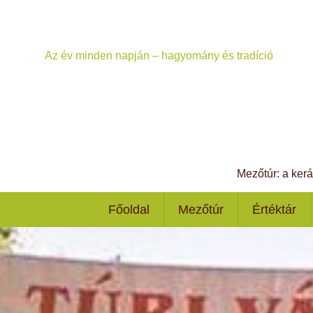
Az év minden napján – hagyomány és tradíció
Mezőtúr: a ker
Főoldal
Mezőtúr
Értéktár