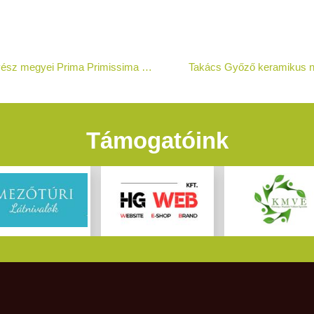
Kovács Karolina keramikus iparművész megyei Prima Primissima díjas
Takács Győző keramikus nyo
Támogatóink