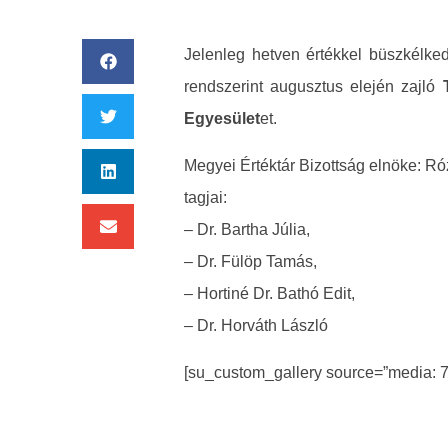
Jelenleg hetven értékkel büszkélke
rendszerint augusztus elején zajló
Egyesület
et.
Megyei Értéktár Bizottság elnöke: Ró
tagjai:
– Dr. Bartha Júlia,
– Dr. Fülöp Tamás,
– Hortiné Dr. Bathó Edit,
– Dr. Horváth László
[su_custom_gallery source=”media: 74