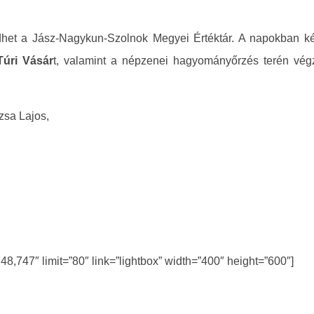
dhet a Jász-Nagykun-Szolnok Megyei Értéktár. A napokban két
Túri Vásár
t, valamint a népzenei hagyományőrzés terén vég
zsa Lajos,
8,747″ limit=”80″ link=”lightbox” width=”400″ height=”600″]