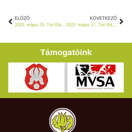
ELŐZŐ
KÖVETKEZŐ
2023. május 15. Túri Rádió
2023. május 17. Túri Rádió
Támogatóink