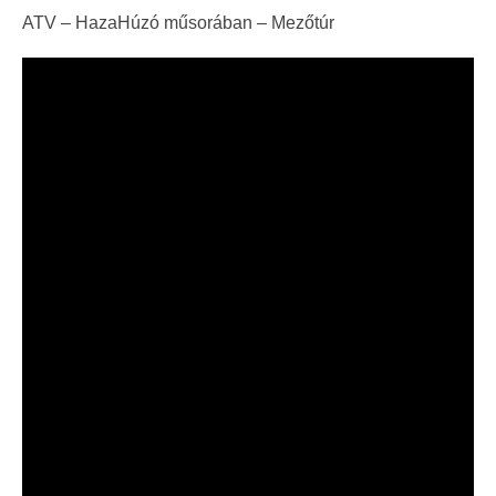
ATV – HazaHúzó műsorában – Mezőtúr