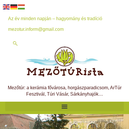
Az év minden napján – hagyomány és tradíció
mezotur.inform@gmail.com
Mezőtúr: a kerámia fővárosa, horgászparadicsom, ArTúr
Fesztivál, Túri Vásár, Sárkányhajók…