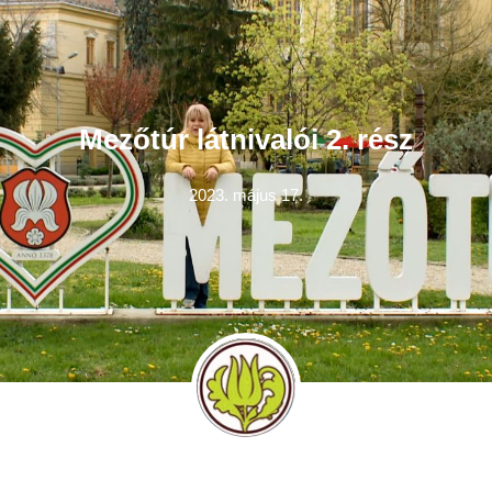
Mezőtúr látnivalói 2. rész
2023. május 17.