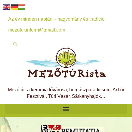
Az év minden napján – hagyomány és tradíció
mezotur.inform@gmail.com
Mezőtúr: a kerámia fővárosa, horgászparadicsom, ArTúr
Fesztivál, Túri Vásár, Sárkányhajók…