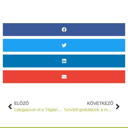
ELŐZŐ
KÖVETKEZŐ
Látogasson el a Tégláriumba az arTúr Fesztivál ideje alatt is
Szívből gratulálunk a mezőtúri kitüntetésekhez!