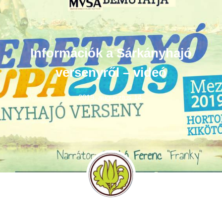
Információk a Sárkányhajó
versenyről – videó
2019. augusztus 14.