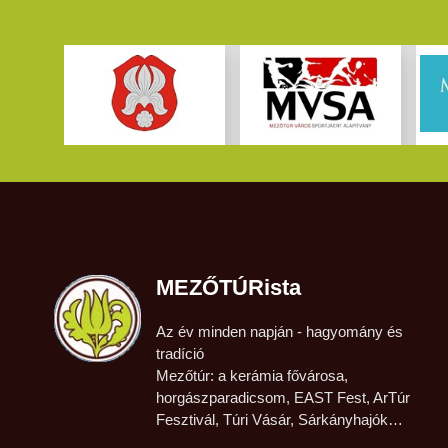
MEZŐTÚRista
Az év minden napján - hagyomány és
tradíció
Mezőtúr: a kerámia fővárosa,
horgászparadicsom, EAST Fest, ArTúr
Fesztivál, Túri Vásár, Sárkányhajók…