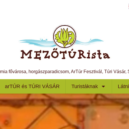
ámia fővárosa, horgászparadicsom, ArTúr Fesztivál, Túri Vásár
arTÚR és TÚRI VÁSÁR
Turistáknak
Látn