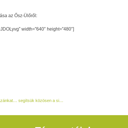
tása az Ősz-Ülőről:
6rJDOLyvg” width=”640″ height=”480″]
Mezőtúri Citerazenekar képviseli Hazánkat… segítsük közösen a sikerüket!