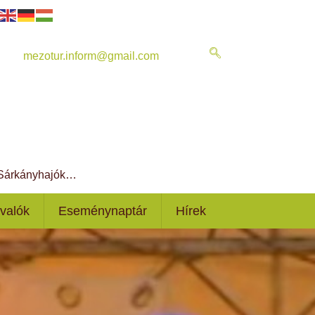
mezotur.inform@gmail.com
, Sárkányhajók…
ivalók
Eseménynaptár
Hírek