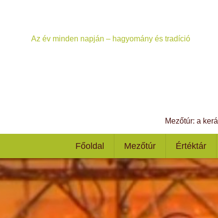
Az év minden napján – hagyomány és tradíció
Mezőtúr: a ker
Főoldal
Mezőtúr
Értéktár