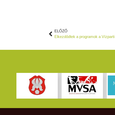
ELŐZŐ
Elkezdődtek a programok a Vízparti