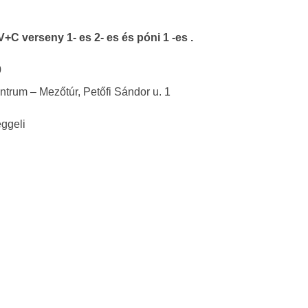
+C verseny 1- es 2- es és póni 1 -es .
0
ntrum – Mezőtúr, Petőfi Sándor u. 1
eggeli