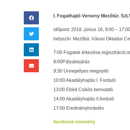
I. Fogathajtó Verseny Mezőtúr. SzLV
időpont: 2018. június 16, 9:00 – 17:0
helyszín: Mezőtúr, Városi Oktatási Ce
7:00 Fogatok érkezése,regisztráció,r
8:00Pályabejárás
9:30 Ünnepélyes megnyitó
10:00 Akadályhajtás l. Forduló
13:00 Ebéd Csikós bemutató
14:00 Akadályhajtás ll.forduló
17:00 Eredményhirdetés
facebook esemény