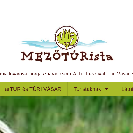
ámia fővárosa, horgászparadicsom, ArTúr Fesztivál, Túri Vásár
arTÚR és TÚRI VÁSÁR
Turistáknak
Látn