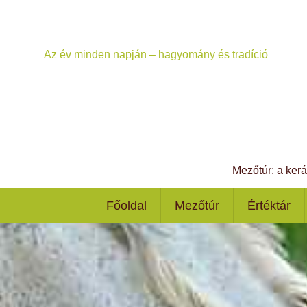
Az év minden napján – hagyomány és tradíció
Mezőtúr: a ker
Főoldal
Mezőtúr
Értéktár