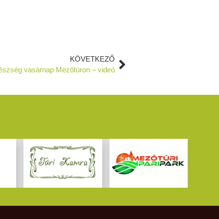
KÖVETKEZŐ
észség vasárnap Mezőtúron – videó