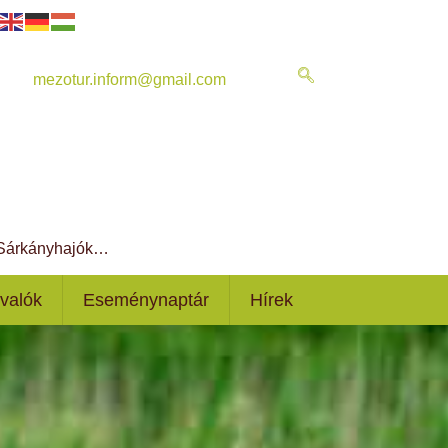
mezotur.inform@gmail.com
, Sárkányhajók…
ivalók
Eseménynaptár
Hírek