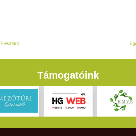
 Fiesztán!
Eg
Támogatóink