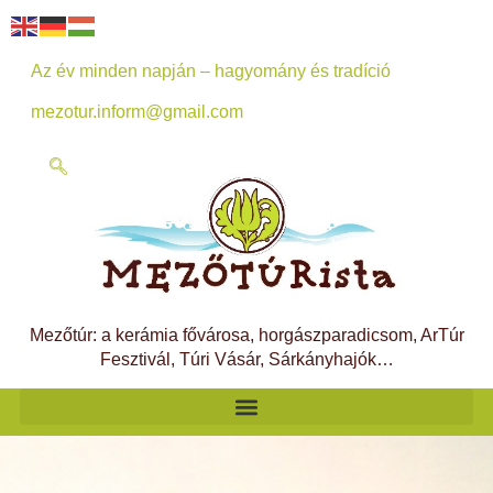
Az év minden napján – hagyomány és tradíció
mezotur.inform@gmail.com
Mezőtúr: a kerámia fővárosa, horgászparadicsom, ArTúr
Fesztivál, Túri Vásár, Sárkányhajók…