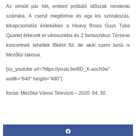
Az elmúlt pár hét, embert próbáló időszak mindenki
számára. A csend megtörése és egy kis szórakozás,
kikapcsolódás érdekében a Heavy Brass Guys Tuba
Quartet érkezett el városunkba és 2 fantasztikus Térzene
koncertnek lehettek főként fül, de akár szem tanúi is
Mezőtúr lakosai.
[su_youtube url=”https://youtu.be/8D_X-aoch0w”
width=”640″ height=”480″]
forrás: Mezőtúr Városi Televízió – 2020. 04. 30.