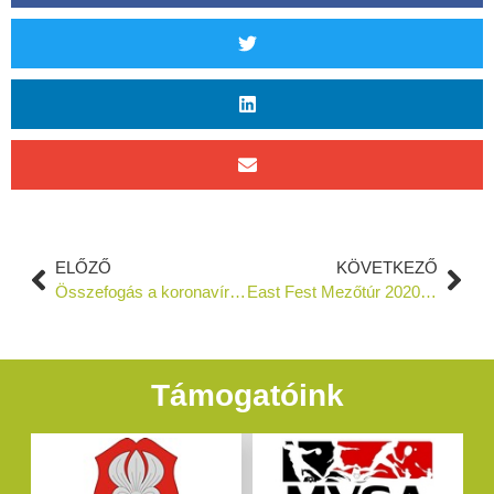
ELŐZŐ
KÖVETKEZŐ
Összefogás a koronavírus elleni védekezésben❗️
East Fest Mezőtúr 2020 – Sajnos nem tartható meg 😞
Támogatóink