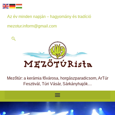
Az év minden napján – hagyomány és tradíció
mezotur.inform@gmail.com
Mezőtúr: a kerámia fővárosa, horgászparadicsom, ArTúr
Fesztivál, Túri Vásár, Sárkányhajók…