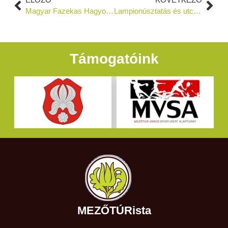
Magyar Fazekas Hagyományok Unesco felterjesztés
Lampionúsztatás és utcabál
Támogatóink
MEZŐTÚRista