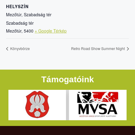
HELYSZÍN
Mezőtúr, Szabadság tér
Szabadság tér
Mezőtúr
,
5400
+ Google Térkép
Könyvbörze
Retro Road Show Summer Night
Támogatóink