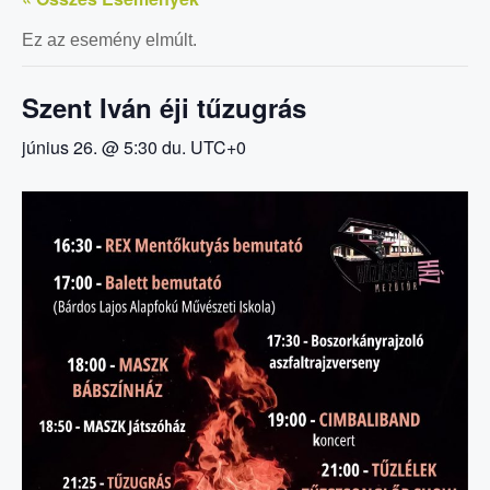
Ez az esemény elmúlt.
Szent Iván éji tűzugrás
június 26. @ 5:30 du.
UTC+0