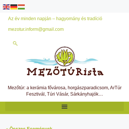
Az év minden napján – hagyomány és tradíció
mezotur.inform@gmail.com
Mezőtúr: a kerámia fővárosa, horgászparadicsom, ArTúr
Fesztivál, Túri Vásár, Sárkányhajók…
« Összes Események