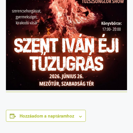
Hozzáadom a naptáramhoz