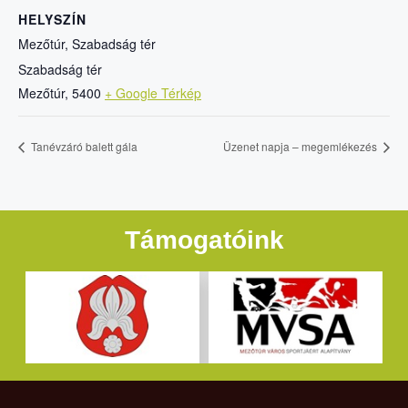
HELYSZÍN
Mezőtúr, Szabadság tér
Szabadság tér
Mezőtúr
,
5400
+ Google Térkép
Tanévzáró balett gála
Üzenet napja – megemlékezés
Támogatóink