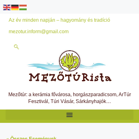
Az év minden napján – hagyomány és tradíció
mezotur.inform@gmail.com
Mezőtúr: a kerámia fővárosa, horgászparadicsom, ArTúr
Fesztivál, Túri Vásár, Sárkányhajók…
« Összes Események