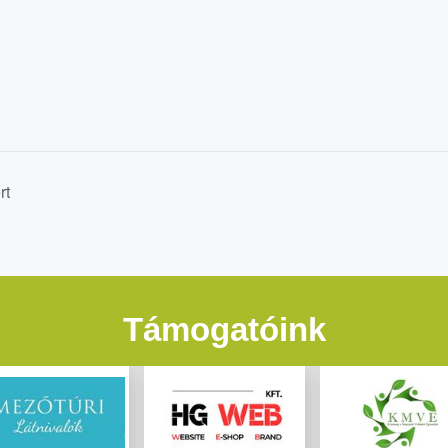
rt
Támogatóink