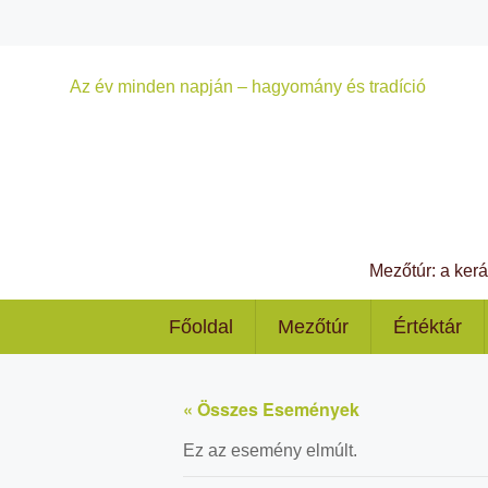
Az év minden napján – hagyomány és tradíció
Mezőtúr: a ker
Főoldal
Mezőtúr
Értéktár
« Összes Események
Ez az esemény elmúlt.