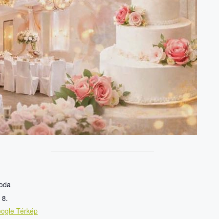
loda
 8.
ogle Térkép