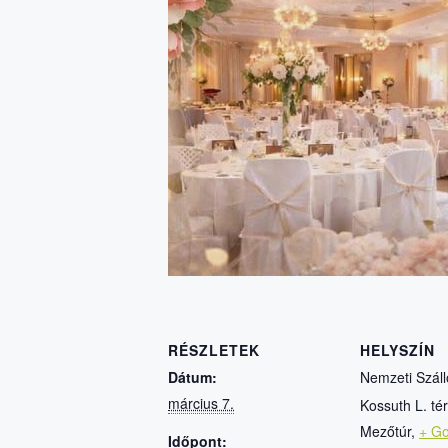
RÉSZLETEK
HELYSZÍN
Dátum:
Nemzeti Szál
március 7.
Kossuth L. tér
Mezőtúr
,
+ Go
Időpont: