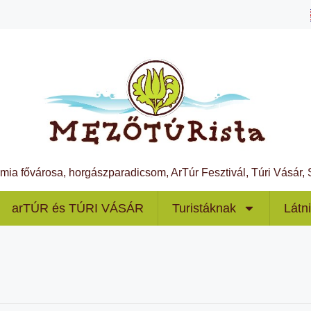
ámia fővárosa, horgászparadicsom, ArTúr Fesztivál, Túri Vásár
arTÚR és TÚRI VÁSÁR
Turistáknak
Látn