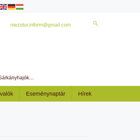
mezotur.inform@gmail.com
, Sárkányhajók…
ivalók
Eseménynaptár
Hírek