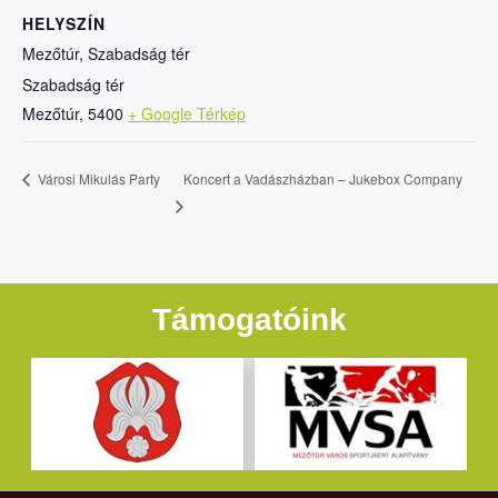
HELYSZÍN
Mezőtúr, Szabadság tér
Szabadság tér
Mezőtúr
,
5400
+ Google Térkép
Koncert a Vadászházban – Jukebox Company
Városi Mikulás Party
Támogatóink