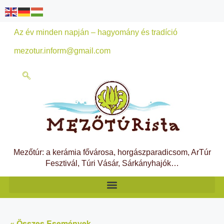
Az év minden napján – hagyomány és tradíció
mezotur.inform@gmail.com
Mezőtúr: a kerámia fővárosa, horgászparadicsom, ArTúr
Fesztivál, Túri Vásár, Sárkányhajók…
« Összes Események