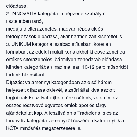
előadása.
2. INNOVATÍV kategória: a népzene szabályait
tiszteletben tartó,
megújuló citerazenélés, magyar népdalok és
feldolgozások előadása, akár harmonizált kísérettel is.
3. UNIKUM kategória: szabad stílusban, kötetlen
formában, az eddigi műfaji korlátokból kilépve zeneileg
értékes citerazenélés, bármilyen zenedarab előadása.
Minden kategóriában maximálisan 10-12 perc műsoridőt
tudunk biztosítani.
Díjazás: valamennyi kategóriában az első három
helyezett díjazása oklevél, a zsűri által kiválasztott
legjobbak Fesztivál-díjban részesülnek, valamint az
összes résztvevő együttes emléklapot és tárgyi
ajándékokat kap. A fesztiválon a Tradícionális és az
Innovatív kategória versenyzői részére alkalom nyílik a
KÓTA minősítés megszerzésére is.