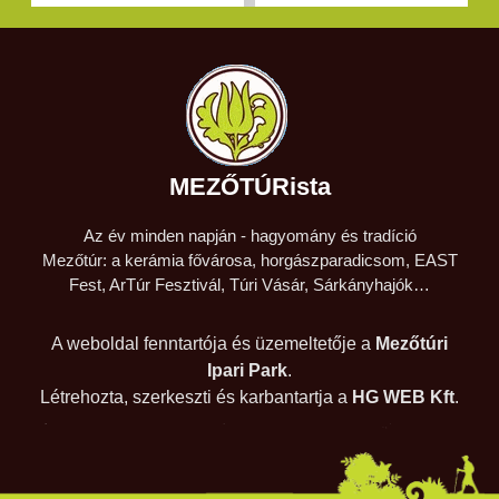
MEZŐTÚRista
Az év minden napján - hagyomány és tradíció
Mezőtúr: a kerámia fővárosa, horgászparadicsom, EAST
Fest, ArTúr Fesztivál, Túri Vásár, Sárkányhajók…
A weboldal fenntartója és üzemeltetője a
Mezőtúri
Ipari Park
.
Létrehozta, szerkeszti és karbantartja a
HG WEB Kft
.