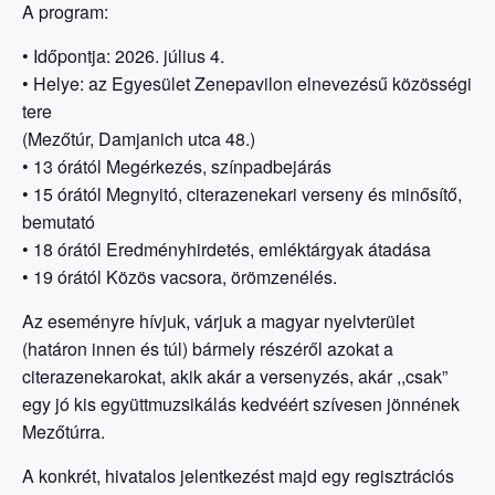
A program:
• Időpontja: 2026. július 4.
• Helye: az Egyesület Zenepavilon elnevezésű közösségi
tere
(Mezőtúr, Damjanich utca 48.)
• 13 órától Megérkezés, színpadbejárás
• 15 órától Megnyitó, citerazenekari verseny és minősítő,
bemutató
• 18 órától Eredményhirdetés, emléktárgyak átadása
• 19 órától Közös vacsora, örömzenélés.
Az eseményre hívjuk, várjuk a magyar nyelvterület
(határon innen és túl) bármely részéről azokat a
citerazenekarokat, akik akár a versenyzés, akár ,,csak”
egy jó kis együttmuzsikálás kedvéért szívesen jönnének
Mezőtúrra.
A konkrét, hivatalos jelentkezést majd egy regisztrációs