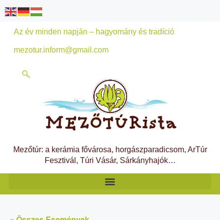
Az év minden napján – hagyomány és tradíció
mezotur.inform@gmail.com
Mezőtúr: a kerámia fővárosa, horgászparadicsom, ArTúr
Fesztivál, Túri Vásár, Sárkányhajók…
« Összes Események