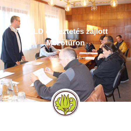
CLLD egyeztetés zajlott
Mezőtúron
2018. október 16.