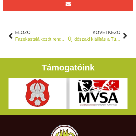
ELŐZŐ
KÖVETKEZŐ
Fazekastalálkozót rendeznek a hétvégén Mezőtúron
Új időszaki kiállítás a Túri Fazekas Múzeumban – Szalma, szőnyeg és gyöngy
Támogatóink