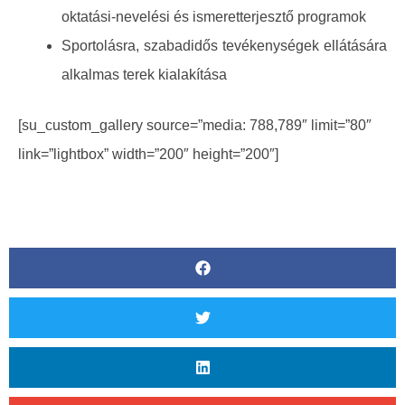
oktatási-nevelési és ismeretterjesztő programok
Sportolásra, szabadidős tevékenységek ellátására
alkalmas terek kialakítása
[su_custom_gallery source=”media: 788,789″ limit=”80″
link=”lightbox” width=”200″ height=”200″]