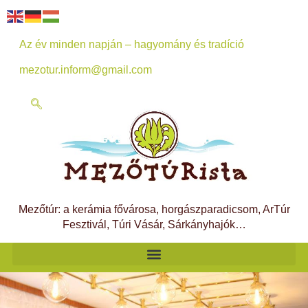
Az év minden napján – hagyomány és tradíció
mezotur.inform@gmail.com
Mezőtúr: a kerámia fővárosa, horgászparadicsom, ArTúr
Fesztivál, Túri Vásár, Sárkányhajók…