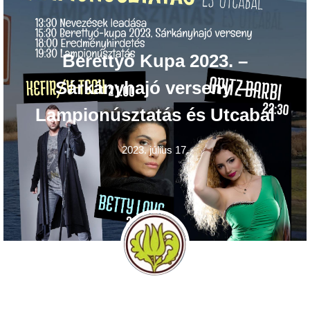
Berettyó Kupa 2023. –
Sárkányhajó verseny —
Lampionúsztatás és Utcabál
2023. július 17.