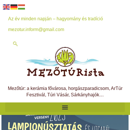
Az év minden napján – hagyomány és tradíció
mezotur.inform@gmail.com
Mezőtúr: a kerámia fővárosa, horgászparadicsom, ArTúr
Fesztivál, Túri Vásár, Sárkányhajók…