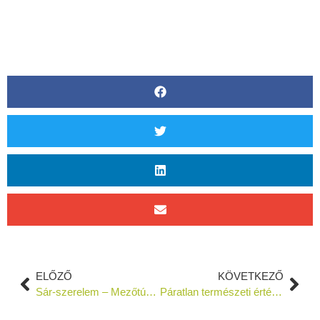
ELŐZŐ
KÖVETKEZŐ
Sár-szerelem – Mezőtúri fazekasság
Páratlan természeti értékeket védenek Mezőtúr belvárosában