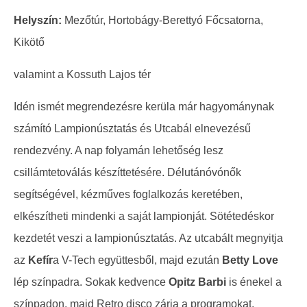
Helyszín:
Mezőtúr, Hortobágy-Berettyó Főcsatorna,
Kikötő
valamint a Kossuth Lajos tér
Idén ismét megrendezésre kerüla már hagyománynak
számító Lampionúsztatás és Utcabál elnevezésű
rendezvény. A nap folyamán lehetőség lesz
csillámtetoválás készíttetésére. Délutánóvónők
segítségével, kézműves foglalkozás keretében,
elkészítheti mindenki a saját lampionját. Sötétedéskor
kezdetét veszi a lampionúsztatás. Az utcabált megnyitja
az
Kefír
a V-Tech együttesből, majd ezután
Betty Love
lép színpadra. Sokak kedvence
Opitz Barbi
is énekel a
színpadon, majd Retro disco zárja a programokat.