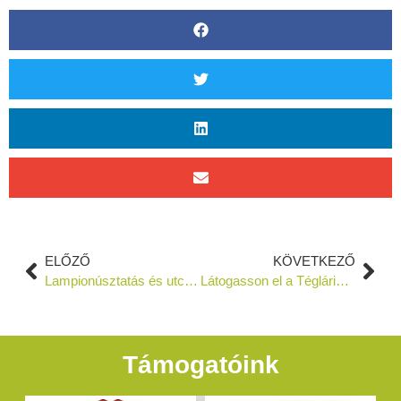
ELŐZŐ
KÖVETKEZŐ
Lampionúsztatás és utcabál
Látogasson el a Tégláriumba az arTúr Fesztivál ideje alatt is
Támogatóink