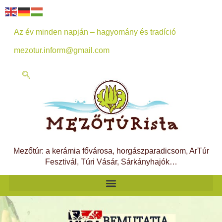
Az év minden napján – hagyomány és tradíció
mezotur.inform@gmail.com
Mezőtúr: a kerámia fővárosa, horgászparadicsom, ArTúr
Fesztivál, Túri Vásár, Sárkányhajók…