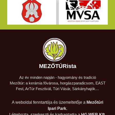
MEZŐTÚRista
Az év minden napján - hagyomány és tradíció
Mezőtúr: a kerámia fővárosa, horgászparadicsom, EAST
Fest, ArTúr Fesztivál, Túri Vásár, Sárkányhajók…
A weboldal fenntartója és üzemeltetője a
Mezőtúri
Ipari Park
.
Létrehozta, szerkeszti és karbantartja a
HG WEB Kft
.