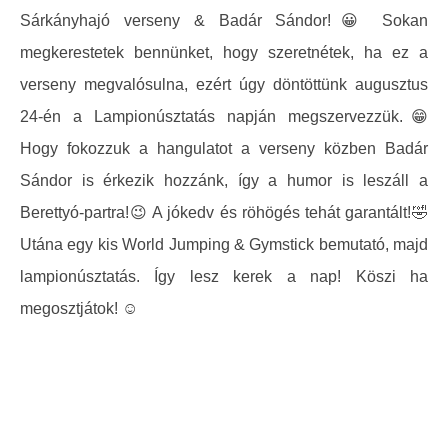
Sárkányhajó verseny & Badár Sándor!
😀
Sokan
megkerestetek bennünket, hogy szeretnétek, ha ez a
verseny megvalósulna, ezért úgy döntöttünk augusztus
24-én a Lampi
onúsztatás napján megszervezzük.
😁
Hogy fokozzuk a hangulatot a verseny közben Badár
Sándor is érkezik hozzánk, így a humor is leszáll a
Berettyó-partra!
😉
A jókedv és röhögés tehát garantált!
🤣
Utána egy kis World Jumping & Gymstick bemutató, majd
lampionúsztatás. Így lesz kerek a nap! Köszi ha
megosztjátok!
☺️