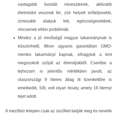
vastagabb bundát növesztenek, aktívabb
életmódot vesznek fel, zsír helyett erőteljesebb,
izmosabb alakjuk lett, egészségesebbek,
nincsenek ellési problémák.
Mindez a jó minőségű magyar takarmánynak is
köszönhető. Itthon ugyanis garantáltan GMO-
mentes takarmányt kapnak, elhagytuk a kint
megszokott szóját az étrendjükből. Cserébe a
tejhozam is jelentős mértékben javult, az
olaszországi 9 literes átlag itt tizenkettőre is
emelkedik. Sőt, volt olyan bivaly, amely 16 liternyi
tejet adott.
A mezőtúri telepen csak az üszőket tartják meg és nevelik