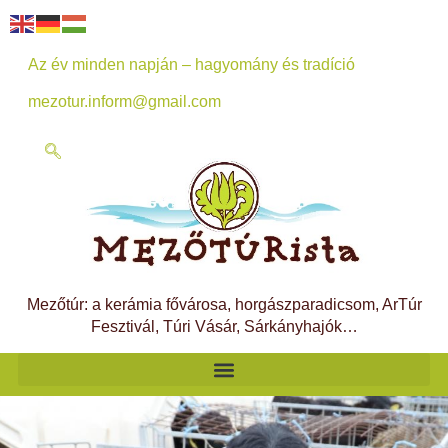
Az év minden napján – hagyomány és tradíció
mezotur.inform@gmail.com
Mezőtúr: a kerámia fővárosa, horgászparadicsom, ArTúr
Fesztivál, Túri Vásár, Sárkányhajók…