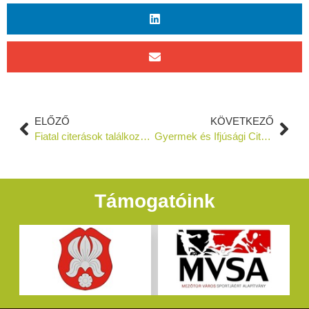
ELŐZŐ
KÖVETKEZŐ
Fiatal citerások találkoznak Mezőtúron
Gyermek és Ifjúsági Citerazenekarok 20. Túri Találkozója
Támogatóink