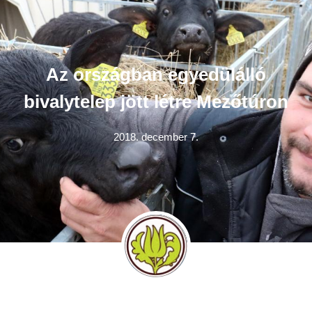
Az országban egyedülálló
bivalytelep jött létre Mezőtúron
2018. december 7.