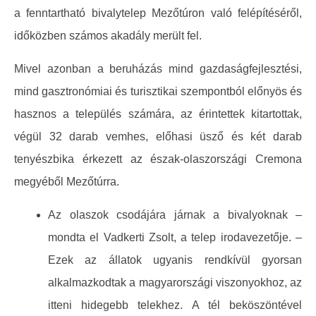
a fenntartható bivalytelep Mezőtúron való felépítéséről,
időközben számos akadály merült fel.
Mivel azonban a beruházás mind gazdaságfejlesztési,
mind gasztronómiai és turisztikai szempontból előnyös és
hasznos a település számára, az érintettek kitartottak,
végül 32 darab vemhes, előhasi üsző és két darab
tenyészbika érkezett az észak-olaszországi Cremona
megyéből Mezőtúrra.
Az olaszok csodájára járnak a bivalyoknak –
mondta el Vadkerti Zsolt, a telep irodavezetője. –
Ezek az állatok ugyanis rendkívül gyorsan
alkalmazkodtak a magyarországi viszonyokhoz, az
itteni hidegebb telekhez. A tél beköszöntével