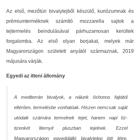
Az első, mezőtúri bivalytejből készülő, kuriózumnak és
prémiumterméknek számító mozzarella sajtok a
tejtermelés beindulásával párhuzamosan kerültek
forgalomba. Az első olyan borjakat, melyek már
Magyarországon született anyától származnak, 2019
májusára várják.
Egyedi az itteni állomány
A mediterrán bivalyok, a nálunk őshonos fajtától
eltérően, termelésbe vonhatóak. Hiszen nemcsak saját
utódaik számára termelnek tejet, hanem napi tíz-
tizenkét liternyit pluszban tejelnek. Ezzel
Magyarországon egyedülálló bivalytelep jött létre,