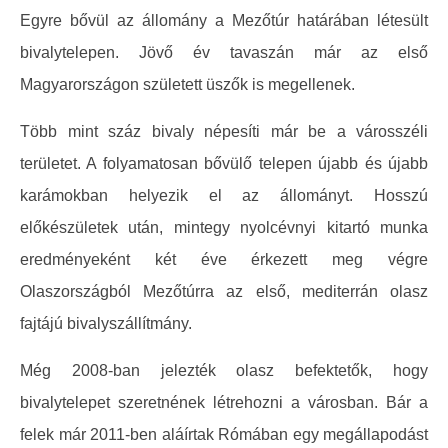
Egyre bővül az állomány a Mezőtúr határában létesült
bivalytelepen. Jövő év tavaszán már az első
Magyarországon született üszők is megellenek.
Több mint száz bivaly népesíti már be a városszéli
területet. A folyamatosan bővülő telepen újabb és újabb
karámokban helyezik el az állományt. Hosszú
előkészületek után, mintegy nyolcévnyi kitartó munka
eredményeként két éve érkezett meg végre
Olaszországból Mezőtúrra az első, mediterrán olasz
fajtájú bivalyszállítmány.
Még 2008-ban jelezték olasz befektetők, hogy
bivalytelepet szeretnének létrehozni a városban. Bár a
felek már 2011-ben aláírtak Rómában egy megállapodást