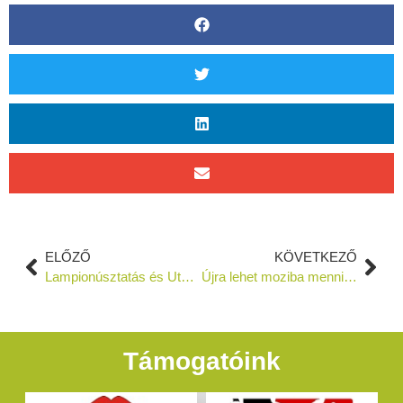
ELŐZŐ
KÖVETKEZŐ
Lampionúsztatás és Utcabál és Fuss Mezőtúr! Futóverseny
Újra lehet moziba menni Mezőtúron
Támogatóink