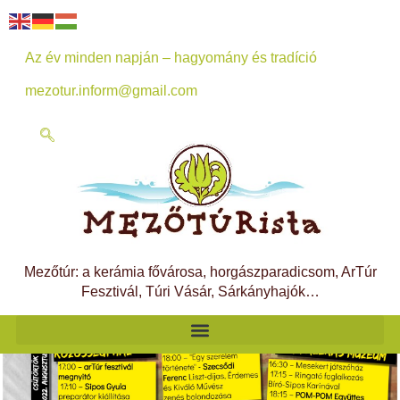
Az év minden napján – hagyomány és tradíció
mezotur.inform@gmail.com
Mezőtúr: a kerámia fővárosa, horgászparadicsom, ArTúr
Fesztivál, Túri Vásár, Sárkányhajók…