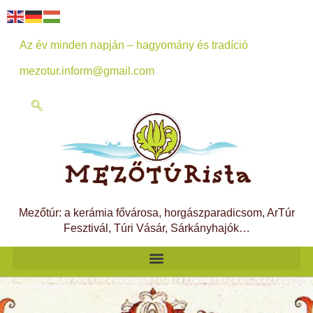
Az év minden napján – hagyomány és tradíció
mezotur.inform@gmail.com
Mezőtúr: a kerámia fővárosa, horgászparadicsom, ArTúr
Fesztivál, Túri Vásár, Sárkányhajók…