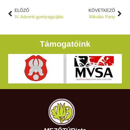
ELŐZŐ
KÖVETKEZŐ
IV. Adventi gyertyagyújtás
Mikulás Party
Támogatóink