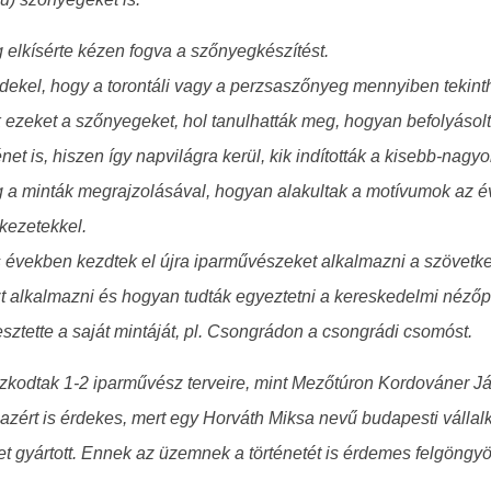
g elkísérte kézen fogva a szőnyegkészítést.
dekel, hogy a torontáli vagy a perzsaszőnyeg mennyiben tekint
k ezeket a szőnyegeket, hol tanulhatták meg, hogyan befolyásol
ténet is, hiszen így napvilágra kerül, kik indították a kisebb-n
meg a minták megrajzolásával, hogyan alakultak a motívumok az
kezetekkel.
s években kezdtek el újra iparművészeket alkalmazni a szövetke
t alkalmazni és hogyan tudták egyeztetni a kereskedelmi nézőpo
lesztette a saját mintáját, pl. Csongrádon a csongrádi csomóst.
kodtak 1-2 iparművész terveire, mint Mezőtúron Kordováner J
zért is érdekes, mert egy Horváth Miksa nevű budapesti vállalk
et gyártott. Ennek az üzemnek a történetét is érdemes felgöngy