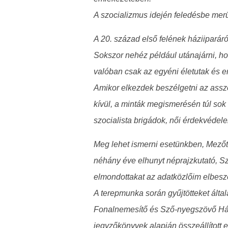
A szocializmus idején feledésbe merü
A 20. század első felének háziiparár
Sokszor nehéz például utánajárni, h
valóban csak az egyéni életutak és e
Amikor elkezdek beszélgetni az asszo
kívül, a minták megismerésén túl sok 
szocialista brigádok, női érdekvédele
Meg lehet ismerni esetünkben, Mezőtú
néhány éve elhunyt néprajzkutató, Szi
elmondottakat az adatközlőim elbeszé
A terepmunka során gyűjtötteket által
Fonalnemesítő és Sző-nyegszövő Házi
jegyzőkönyvek alapján összeállított