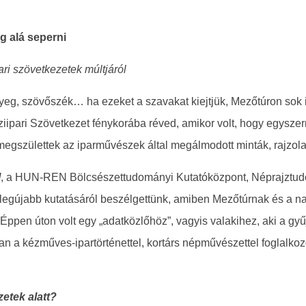
eg alá seperni
ri szövetkezetek múltjáról
nyeg, szövőszék… ha ezeket a szavakat kiejtjük, Mezőtúron sok
pari Szövetkezet fénykorába réved, amikor volt, hogy egyszer
 megszülettek az iparművészek által megálmodott minták, rajzola
l
, a HUN-REN Bölcsészettudományi Kutatóközpont, Néprajztudo
gújabb kutatásáról beszélgettünk, amiben Mezőtúrnak és a na
Éppen úton volt egy „adatközlőhöz”, vagyis valakihez, aki a gyű
ban a kézműves-ipartörténettel, kortárs népművészettel foglalkoz
zetek alatt?