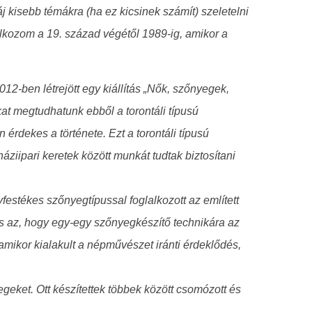
 kisebb témákra (ha ez kicsinek számít) szeletelni
alkozom a 19. század végétől 1989-ig, amikor a
-ben létrejött egy kiállítás „Nők, szőnyegek,
kat megtudhatunk ebből a torontáli típusú
rdekes a története. Ezt a torontáli típusú
áziipari keretek között munkát tudtak biztosítani
estékes szőnyegtípussal foglalkozott az említett
s az, hogy egy-egy szőnyegkészítő technikára az
amikor kialakult a népművészet iránti érdeklődés,
geket. Ott készítettek többek között csomózott és