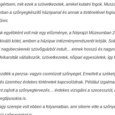
rtsem, mik ezek a szövetkezetek, amiket kutatni fogok. Muszáj
orban a szőnyegkészítő háziiparral és annak a történetével fogl
űnni.
k egyébként volt már egy előzménye, a Néprajzi Múzeumban 2012
 kiváló kötet, amiben a háziipar intézményrendszerét leírják. So
 nagybecskereki szövőgyárból indult… ennek hosszú és nagyon é
elkarolták vállalkozók, szövetkezetek, nőipari egyesületek, így h
dték a perzsa- vagyis csomózott szőnyeget. Emellett a székelyf
z és üzemhez érdekes történetek kapcsolódnak. Például izgalma
nt zajlott a szőnyegtervezés… érdekes vizsgálni a szecessziót, 
egtípusokra is.
y szerepe volt ebben a folyamatban, ami sikerre vitte a szőnye
sú) szőnyegeket is.