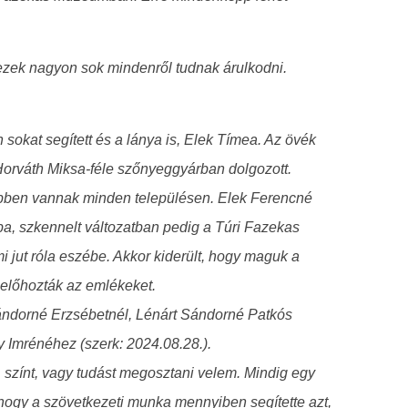
ezek nagyon sok mindenről tudnak árulkodni.
okat segített és a lánya is, Elek Tímea. Az övék
Horváth Miksa-féle szőnyeggyárban dolgozott.
ebben vannak minden településen. Elek Ferencné
ba, szkennelt változatban pedig a Túri Fazekas
i jut róla eszébe. Akkor kiderült, hogy maguk a
 előhozták az emlékeket.
Sándorné Erzsébetnél, Lénárt Sándorné Patkós
y Imrénéhez (szerk: 2024.08.28.).
t, színt, vagy tudást megosztani velem. Mindig egy
t, hogy a szövetkezeti munka mennyiben segítette azt,