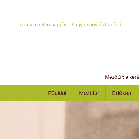
Az év minden napján – hagyomány és tradíció
Mezőtúr: a ker
Főoldal
Mezőtúr
Értéktár