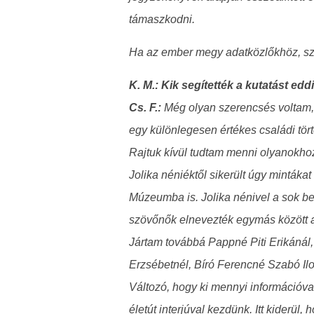
támaszkodni.
Ha az ember megy adatközlőkhöz, sze
K. M.: Kik segítették a kutatást e
Cs. F.:
Még olyan szerencsés voltam, h
egy különlegesen értékes családi tör
Rajtuk kívül tudtam menni olyanokho
Jolika néniéktől sikerült úgy minták
Múzeumba is. Jolika nénivel a sok bes
szövőnők elnevezték egymás között a 
Jártam továbbá Pappné Piti Erikánál
Erzsébetnél, Bíró Ferencné Szabó Ilo
Változó, hogy ki mennyi információval
életút interjúval kezdünk. Itt kiderü