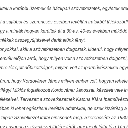
ltek a korábbi üzemek és háziipari szövetkezetek, egyletek er
ól a sajtóból és szerencsés esetben levéltári iratokból tájékoz
ogy a minták hogyan kerültek át a 30-as, 40-es években működö
mlékek összegyűjtésével deríthetünk fényt.
nyokkal, akik a szövetkezetben dolgoztak, kiderül, hogy milyen
emlék előjön arról, hogy milyen volt a szövetkezetben dolgozni,
mre létrejött nőbizottságok, milyen volt az iparművészekkel eg
ron, hogy Kordováner János milyen ember volt, hogyan lehetett
lágyi Miklós foglalkozott Kordováner Jánossal, készített vele in
léseivel. Tervezett a szövetkezetnek Katona Klára iparművészn
ában ki lehet egészíteni levéltári adatokkal, de ezek kizárólag 
ipari Szövetkezet iratai nincsenek meg. Szerencsére az 1980-
 egy anyagot a szövetkezet történetéről, ami megtalálható a T