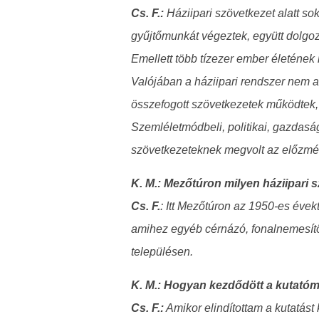
Cs. F.:
Háziipari szövetkezet alatt so
gyűjtőmunkát végeztek, együtt dolgoz
Emellett több tízezer ember életének
Valójában a háziipari rendszer nem a
összefogott szövetkezetek működtek,
Szemléletmódbeli, politikai, gazdas
szövetkezeteknek megvolt az előzmé
K. M.: Mezőtúron milyen háziipari
Cs. F.
: Itt Mezőtúron az 1950-es évek
amihez egyéb cérnázó, fonalnemesítő, 
településen.
K. M.: Hogyan kezdődött a kutató
Cs. F.:
Amikor elindítottam a kutatást