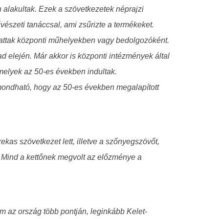
 alakultak. Ezek a szövetkezetek néprajzi
észeti tanáccsal, ami zsűrizte a termékeket.
zhattak központi műhelyekben vagy bedolgozóként.
d elején. Már akkor is központi intézmények által
melyek az 50-es években indultak.
lmondható, hogy az 50-es években megalapított
ekas szövetkezet lett, illetve a szőnyegszövőt,
tt. Mind a kettőnek megvolt az előzménye a
em az ország több pontján, leginkább Kelet-