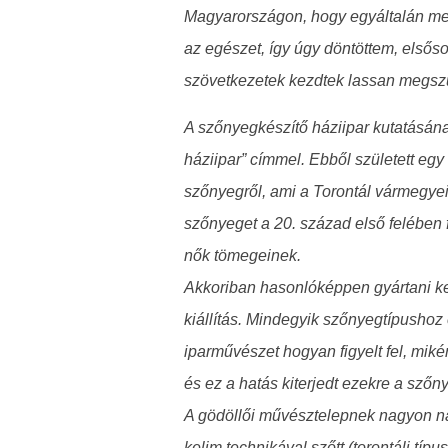
Magyarországon, hogy egyáltalán megé
az egészet, így úgy döntöttem, elsős
szövetkezetek kezdtek lassan megsz
A szőnyegkészítő háziipar kutatásána
háziipar” címmel. Ebből született egy
szőnyegről, ami a Torontál vármegyei
szőnyeget a 20. század első felében f
nők tömegeinek.
Akkoriban hasonlóképpen gyártani kez
kiállítás. Mindegyik szőnyegtípusho
iparművészet hogyan figyelt fel, miké
és ez a hatás kiterjedt ezekre a szőny
A gödöllői művésztelepnek nagyon nag
kelim technikával szőtt (torontáli típu