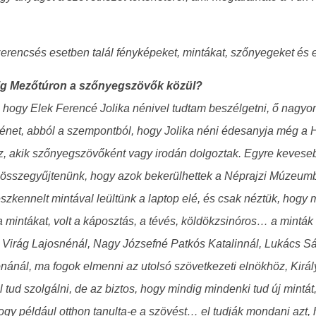
rencsés esetben talál fényképeket, mintákat, szőnyegeket és 
ddig Mezőtúron a szőnyegszövők közül?
ogy Elek Ferencé Jolika nénivel tudtam beszélgetni, ő nagyon s
ténet, abból a szempontból, hogy Jolika néni édesanyja még a 
z, akik szőnyegszövőként vagy irodán dolgoztak. Egyre keves
at összegyűjtenünk, hogy azok bekerülhettek a Néprajzi Múzeum
zkennelt mintával leültünk a laptop elé, és csak néztük, hogy m
mintákat, volt a káposztás, a tévés, köldökzsinóros… a minták
, Virág Lajosnénál, Nagy Józsefné Patkós Katalinnál, Lukács 
nánál, ma fogok elmenni az utolsó szövetkezeti elnökhöz, Királ
 tud szolgálni, de az biztos, hogy mindig mindenki tud új mintá
l, hogy például otthon tanulta-e a szövést… el tudják mondani az