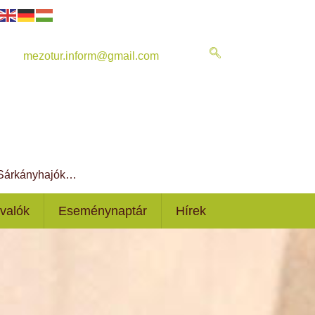
mezotur.inform@gmail.com
, Sárkányhajók…
ivalók
Eseménynaptár
Hírek