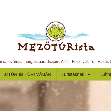
ámia fővárosa, horgászparadicsom, ArTúr Fesztivál, Túri Vásár
arTÚR és TÚRI VÁSÁR
Turistáknak
Látn