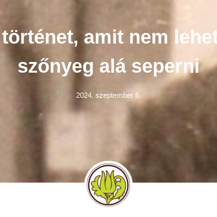
 történet, amit nem lehet
szőnyeg alá seperni
2024. szeptember 6.