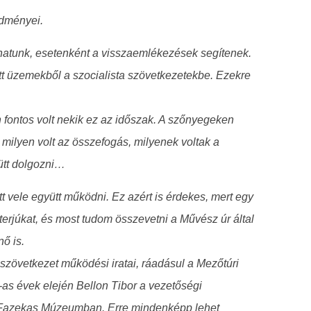
edményei.
ódhatunk, esetenként a visszaemlékezések segítenek.
tt üzemekből a szocialista szövetkezetekbe. Ezekre
 fontos volt nekik ez az időszak. A szőnyegeken
 milyen volt az összefogás, milyenek voltak a
yütt dolgozni…
 vele együtt működni. Ez azért is érdekes, mert egy
terjúkat, és most tudom összevetni a Művész úr által
ő is.
a szövetkezet működési iratai, ráadásul a Mezőtúri
as évek elején Bellon Tibor a vezetőségi
úri Fazekas Múzeumban. Erre mindenképp lehet