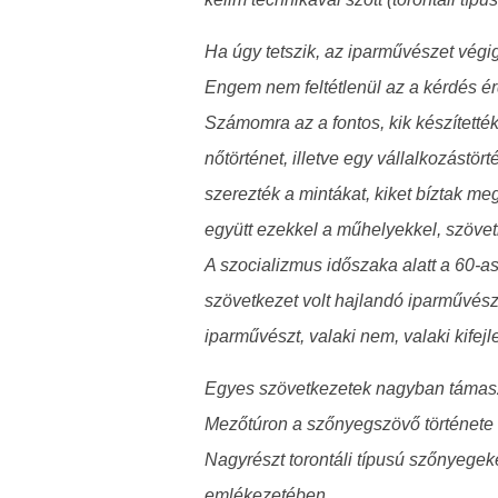
Ha úgy tetszik, az iparművészet végi
Engem nem feltétlenül az a kérdés ér
Számomra az a fontos, kik készítetté
nőtörténet, illetve egy vállalkozástör
szerezték a mintákat, kiket bíztak 
együtt ezekkel a műhelyekkel, szövet
A szocializmus időszaka alatt a 60-a
szövetkezet volt hajlandó iparművész
iparművészt, valaki nem, valaki kifej
Egyes szövetkezetek nagyban támasz
Mezőtúron a szőnyegszövő története a
Nagyrészt torontáli típusú szőnyegek
emlékezetében.