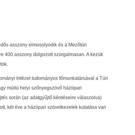
 idős asszony elmosolyodik és a Mezőtúri
re 400 asszony dolgozott szorgalmasan. A kezük
tok.
mányi Intézet tudományos főmunkatársával a Túri
gy múltú helyi szőnyegszövő háziipari
jtés során (az adatgyűjtő kérdéseire válaszolva)
ott, két éve a háziipari szövetkezetek kutatása van