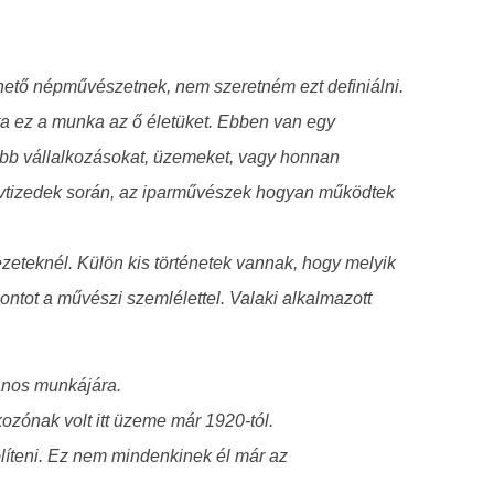
hető népművészetnek, nem szeretném ezt definiálni.
ta ez a munka az ő életüket. Ebben van egy
agyobb vállalkozásokat, üzemeket, vagy honnan
 évtizedek során, az iparművészek hogyan működtek
zeteknél. Külön kis történetek vannak, hogy melyik
ntot a művészi szemlélettel. Valaki alkalmazott
ános munkájára.
ozónak volt itt üzeme már 1920-tól.
ölíteni. Ez nem mindenkinek él már az