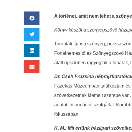
A történet, amit nem lehet a szőny
Könyv készül a szőnyegszövő háziipa
Torontáli típusú szőnyeg, perzsasző
Fonalnemesítő és Szőnyegszövő Házii
alatt új színben ragyogtak a fonalak,
Dr. Cseh Fruzsina néprajzkutatóva
Fazekas Múzeumban találkoztam és le
szövetkezetnek kiemelt szerepe van. 
adatot, információt szolgáltat. Koráb
fókuszában.
K. M.: Mit értünk háziipari szövetke