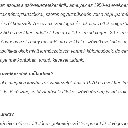
kan azokat a szövetkezeteket értik, amelyek az 1950-es években
tak néprajzkutatókkal, szoros együttműködés volt a népi iparműv
 részét képezték. A szövetkezeti tagok és alkalmazottak dolgo
z 50-es években indult el, hanem a 19. század végén, 20. száza
 úgyhogy ez is nagy hasonlóság azokkal a szövetkezetekkel, a
ágpolitikai okok miatt természetesen vannak különbségek, de e
nye már korábban, amiről keveset tudunk.
 szövetkezetek működtek?
től ismerjük a kályhás szövetkezetet, ami a 1970-es években faz
festő részleg és háztartási textileket szövő részleg is tartozo
munka?
 két éve, először általános „feltérképező” terepmunkákat végezt