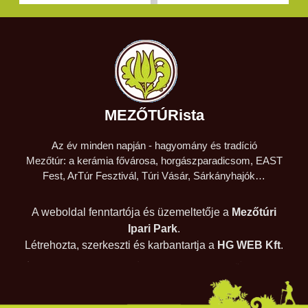
MEZŐTÚRista
Az év minden napján - hagyomány és tradíció
Mezőtúr: a kerámia fővárosa, horgászparadicsom, EAST
Fest, ArTúr Fesztivál, Túri Vásár, Sárkányhajók…
A weboldal fenntartója és üzemeltetője a
Mezőtúri
Ipari Park
.
Létrehozta, szerkeszti és karbantartja a
HG WEB Kft
.