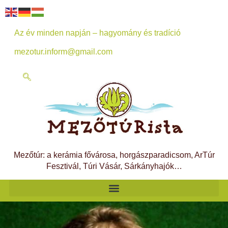
Az év minden napján – hagyomány és tradíció
mezotur.inform@gmail.com
Mezőtúr: a kerámia fővárosa, horgászparadicsom, ArTúr
Fesztivál, Túri Vásár, Sárkányhajók…