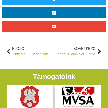
ELŐZŐ
KÖVETKEZŐ
Tudtad.e? – Badár Balázs nyomában
Mezőtúr látnivalói 1. rész
Támogatóink