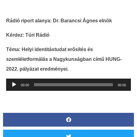
Rádió riport alanya: Dr. Barancsi Ágnes elnök
Kérdez: Túri Rádió
Téma: Helyi identitástudat erősítés és
szemléletformálás a Nagykunságban című HUNG-
2022. pályázat eredményei.
Audió
00:00
00:00
lejátszó