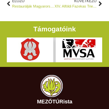
ELŐZŐ
KÖVETKEZŐ
Restaurálják Magyarország egyik legszebb református nagytemplomát
XIV. Alföldi Fazekas Triennálé program
Támogatóink
MEZŐTÚRista