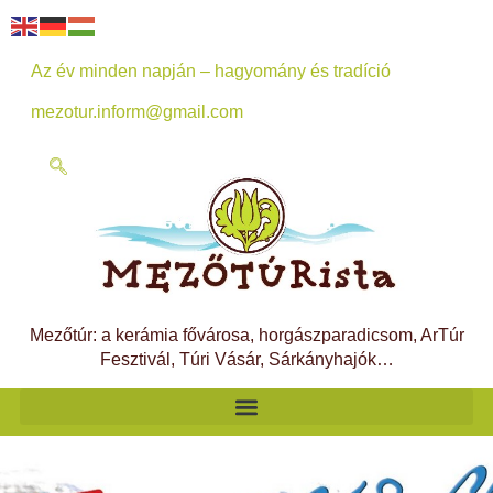
Az év minden napján – hagyomány és tradíció
mezotur.inform@gmail.com
Mezőtúr: a kerámia fővárosa, horgászparadicsom, ArTúr
Fesztivál, Túri Vásár, Sárkányhajók…